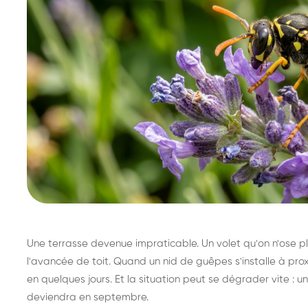
Une terrasse devenue impraticable. Un volet qu'on n'ose plu
l'avancée de toit. Quand un nid de guêpes s'installe à prox
en quelques jours. Et la situation peut se dégrader vite : un 
deviendra en septembre.
Destruction de nid de
Dé