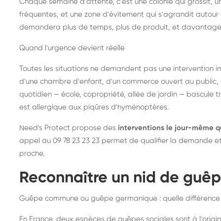
Chaque semaine d'attente, c'est une colonie qui grossit, un
fréquentes, et une zone d'évitement qui s'agrandit autour 
demandera plus de temps, plus de produit, et davantage
Quand l'urgence devient réelle
Toutes les situations ne demandent pas une intervention im
d'une chambre d'enfant, d'un commerce ouvert au public, 
quotidien — école, copropriété, allée de jardin — bascule t
est allergique aux piqûres d'hyménoptères.
Need's Protect propose des
interventions le jour-même q
appel au 09 78 23 23 23 permet de qualifier la demande et d
proche.
Reconnaître un nid de guê
Guêpe commune ou guêpe germanique : quelle différence
En France, deux espèces de guêpes sociales sont à l'origin