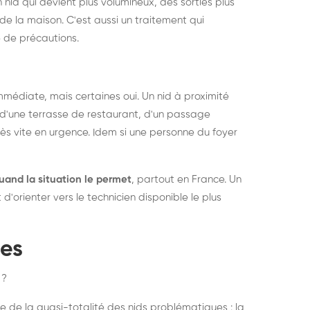
 nid qui devient plus volumineux, des sorties plus
de la maison. C'est aussi un traitement qui
 de précautions.
médiate, mais certaines oui. Un nid à proximité
d'une terrasse de restaurant, d'un passage
rès vite en urgence. Idem si une personne du foyer
uand la situation le permet
, partout en France. Un
'orienter vers le technicien disponible le plus
pes
 ?
e de la quasi-totalité des nids problématiques : la