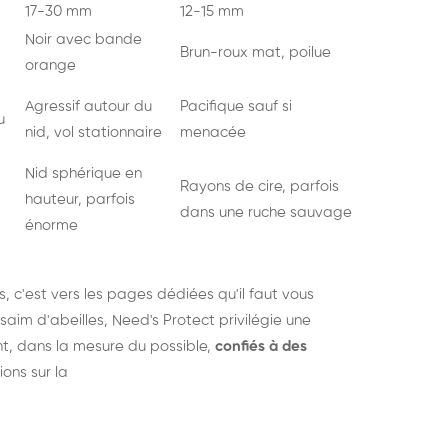
17-30 mm
12-15 mm
Noir avec bande
Brun-roux mat, poilue
orange
Agressif autour du
Pacifique sauf si
u
nid, vol stationnaire
menacée
Nid sphérique en
Rayons de cire, parfois
hauteur, parfois
dans une ruche sauvage
énorme
s
, c'est vers les pages dédiées qu'il faut vous
saim d'abeilles, Need's Protect privilégie une
nt, dans la mesure du possible,
confiés à des
ions sur la