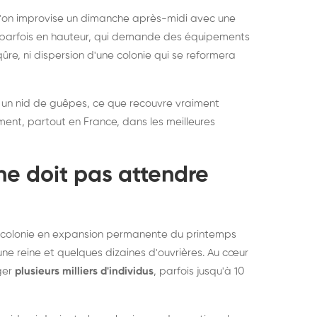
rablement rats et
de lit : de
 l'on improvise un dimanche après-midi avec une
uris, partout en France
partout e
e, parfois en hauteur, qui demande des équipements
re, ni dispersion d'une colonie qui se reformera
 un nid de guêpes, ce que recouvre vraiment
ement, partout en France, dans les meilleures
ne doit pas attendre
ne colonie en expansion permanente du printemps
une reine et quelques dizaines d'ouvrières. Au cœur
rger
plusieurs milliers d'individus
, parfois jusqu'à 10