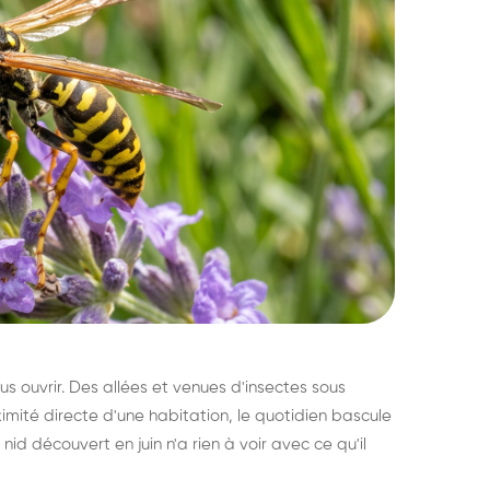
s ouvrir. Des allées et venues d'insectes sous
imité directe d'une habitation, le quotidien bascule
nid découvert en juin n'a rien à voir avec ce qu'il
ratisation : éliminer
Traitemen