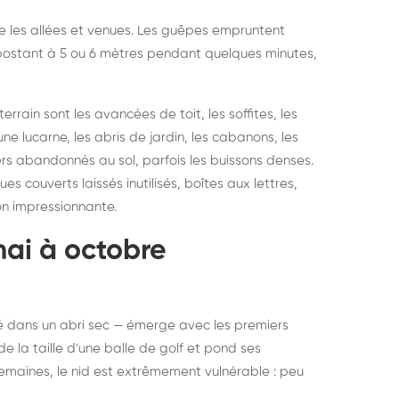
vre les allées et venues. Les guêpes empruntent
se postant à 5 ou 6 mètres pendant quelques minutes,
rain sont les avancées de toit, les soffites, les
ne lucarne, les abris de jardin, les cabanons, les
ers abandonnés au sol, parfois les buissons denses.
 couverts laissés inutilisés, boîtes aux lettres,
on impressionnante.
mai à octobre
rné dans un abri sec — émerge avec les premiers
e la taille d'une balle de golf et pond ses
semaines, le nid est extrêmement vulnérable : peu