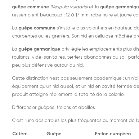
guêpe commune
(Vespula vulgaris)
et la
guêpe germaniq
ressemblent beaucoup : 12 à 17 mm, robe noire et jaune cont
La
guêpe commune
s'installe plus volontiers en hauteur, 
charpentes ou les greniers. Son nid en cellulose mâchée pre
La
guêpe germanique
privilégie les emplacements plus dis
roulants, vide-sanitaires, terriers abandonnés au sol, parfo
peu plus défensive autour du nid.
Cette distinction n'est pas seulement académique : un nid
équipement qu'un nid au sol, et un nid en cavité fermée 
produit atteigne réellement la totalité de la colonie.
Différencier guêpes, frelons et abeilles
C'est l'une des erreurs les plus fréquentes au moment de l'a
Critère
Guêpe
Frelon européen