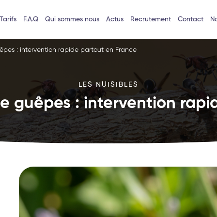
Tarifs
F.A.Q
Qui sommes nous
Actus
Recrutement
Contact
No
êpes : intervention rapide partout en France
LES NUISIBLES
e guêpes : intervention rapi