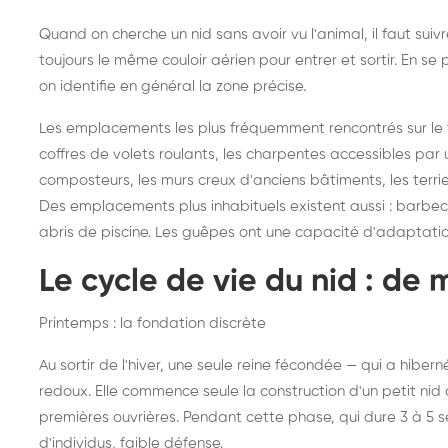
Quand on cherche un nid sans avoir vu l'animal, il faut sui
toujours le même couloir aérien pour entrer et sortir. En 
on identifie en général la zone précise.
Les emplacements les plus fréquemment rencontrés sur le ter
coffres de volets roulants, les charpentes accessibles par u
composteurs, les murs creux d'anciens bâtiments, les terri
Des emplacements plus inhabituels existent aussi : barbecues
abris de piscine. Les guêpes ont une capacité d'adaptati
Le cycle de vie du nid : de 
Printemps : la fondation discrète
Au sortir de l'hiver, une seule reine fécondée — qui a hibe
redoux. Elle commence seule la construction d'un petit nid d
premières ouvrières. Pendant cette phase, qui dure 3 à 5 
d'individus, faible défense.