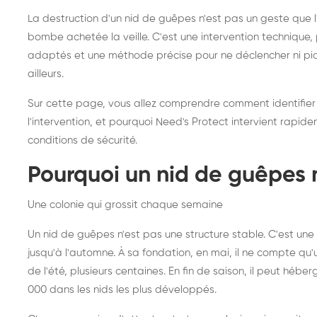
frelons asiatiques :
du
La destruction d'un nid de guêpes n'est pas un geste que
intervention partout en
so
bombe achetée la veille. C'est une intervention techniqu
adaptés et une méthode précise pour ne déclencher ni piqû
France
ailleurs.
Sur cette page, vous allez comprendre comment identifier
l'intervention, et pourquoi Need's Protect intervient rapid
conditions de sécurité.
Pourquoi un nid de guêpes 
Une colonie qui grossit chaque semaine
Un nid de guêpes n'est pas une structure stable. C'est u
jusqu'à l'automne. À sa fondation, en mai, il ne compte qu'
de l'été, plusieurs centaines. En fin de saison, il peut hébe
000 dans les nids les plus développés.