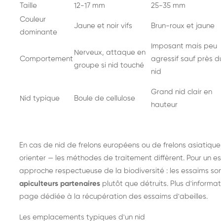
Taille
12-17 mm
25-35 mm
Couleur
Jaune et noir vifs
Brun-roux et jaune
dominante
Imposant mais peu
Nerveux, attaque en
Comportement
agressif sauf près d
groupe si nid touché
nid
Grand nid clair en
Nid typique
Boule de cellulose
hauteur
En cas de nid de
frelons européens
ou de
frelons asiatique
orienter — les méthodes de traitement diffèrent. Pour un es
approche respectueuse de la biodiversité : les essaims so
apiculteurs partenaires
plutôt que détruits. Plus d'informat
page dédiée à la récupération des essaims d'abeilles
.
Les emplacements typiques d'un nid