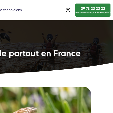
09 78 23 23 23
s techniciens
numéro non surtaxé, prix d’un appel LOCA
de partout en France