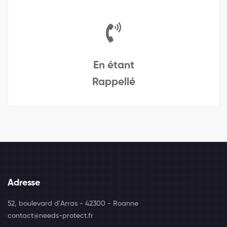
En étant
Rappellé
Adresse
52, boulevard d'Arras - 42300 - Roanne
contact@needs-protect.fr