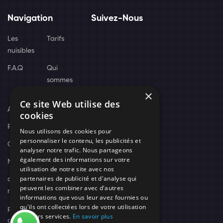
Navigation
Suivez-Nous
Les
Tarifs
nuisibles
F.A.Q
Qui
sommes
×
nous
Ce site Web utilise des
Actus
cookies
Recrutement
Nous utilisons des cookies pour
personnaliser le contenu, les publicités et
Contact
analyser notre trafic. Nous partageons
également des informations sur votre
Nos techniciens
utilisation de notre site avec nos
partenaires de publicité et d'analyse qui
campagne-
peuvent les combiner avec d'autres
recrutement
informations que vous leur avez fournies ou
qu'ils ont collectées lors de votre utilisation
politique de
de leurs services.
En savoir plus
confidentialité