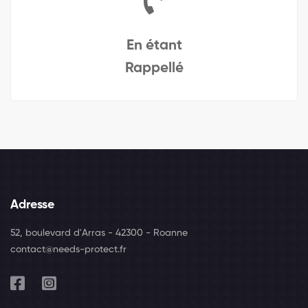
En étant
Rappellé
Adresse
52, boulevard d'Arras - 42300 - Roanne
contact@needs-protect.fr