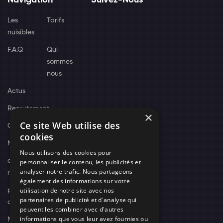
Navigation
Suivez-Nous
Les
Tarifs
nuisibles
F.A.Q
Qui
sommes
nous
Actus
Recrutement
×
Ce site Web utilise des
Contact
cookies
Nos techniciens
Nous utilisons des cookies pour
campagne-
personnaliser le contenu, les publicités et
analyser notre trafic. Nous partageons
recrutement
également des informations sur votre
utilisation de notre site avec nos
politique de
partenaires de publicité et d'analyse qui
confidentialité
peuvent les combiner avec d'autres
informations que vous leur avez fournies ou
Mentions légales