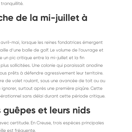
ranquillité.
elons asiatiques :
durablemen
tervention partout en
souris, pa
he de la mi-juillet à
ance
vril-mai, lorsque les reines fondatrices émergent
taille d’une balle de golf. Le volume de l’ouvrage et
n pic critique entre la mi-juillet et la fin
us sollicitées. Une colonie qui paraissait anodine
 tous prêts à défendre agressivement leur territoire.
re de volet roulant, sous une avancée de toit ou au
à ignorer, surtout après une première piqûre. Cette
rationnel sans délai durant cette période critique.
 guêpes et leurs nids
 avec certitude. En Creuse, trois espèces principales
lle est fréquente.