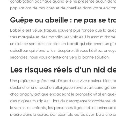
cohabitation pacifique quand elle ne présente aucun dange
populations de mouches et de chenilles dans votre enviro
Guêpe ou abeille : ne pas se t
L’abeille est velue, trapue, souvent plus foncée que la guêpe.
très marquée et des mandibules visibles. Un essaim d’abei
un nid : ce sont des insectes en transit qui cherchent un gîte
apiculteur qui viendra les récupérer. Si vous hésitez, env
secondes, nous vous orienterons vers la bonne solution.
Les risques réels d’un nid 
Une piqûre de guêpe est d’abord une vive douleur. Mais po
déclencher une réaction allergique sévère : urticaire géné
choc anaphylactique engageant le pronostic vital en quel
des piqûres multiples – lors du dérangement accidentel du
le venin. Les enfants, les personnes âgées et les animaux
piqûre dans la gorge, par exemple après avoir bu à une c