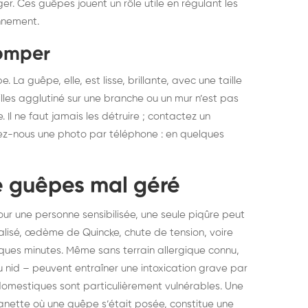
r. Ces guêpes jouent un rôle utile en régulant les
nnement.
romper
 La guêpe, elle, est lisse, brillante, avec une taille
lles agglutiné sur une branche ou un mur n’est pas
. Il ne faut jamais les détruire ; contactez un
oyez-nous une photo par téléphone : en quelques
de guêpes mal géré
ur une personne sensibilisée, une seule piqûre peut
ralisé, œdème de Quincke, chute de tension, voire
ques minutes. Même sans terrain allergique connu,
 nid – peuvent entraîner une intoxication grave par
 domestiques sont particulièrement vulnérables. Une
anette où une guêpe s’était posée, constitue une