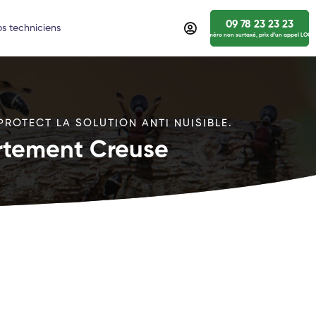
09 78 23 23 23
s techniciens
numéro non surtaxé, prix d’un appel LOCA
PROTECT LA SOLUTION ANTI NUISIBLE.
artement Creuse