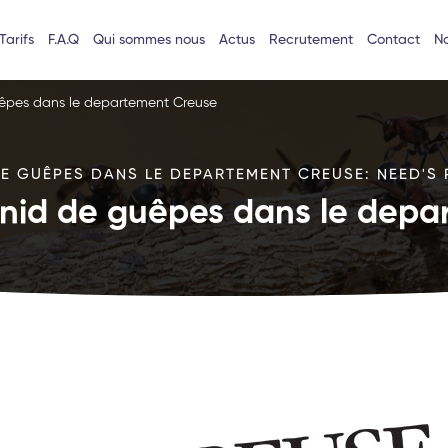
Tarifs
F.A.Q
Qui sommes nous
Actus
Recrutement
Contact
No
uêpes dans le departement Creuse
E GUÊPES DANS LE DEPARTEMENT CREUSE: NEED'S 
 nid de guêpes dans le dep