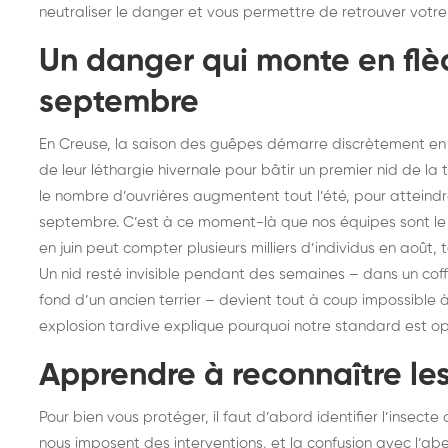
neutraliser le danger et vous permettre de retrouver votre t
frelons : intervention
fr
rapide partout en France
in
Un danger qui monte en flèc
Fr
septembre
En Creuse, la saison des guêpes démarre discrètement en a
de leur léthargie hivernale pour bâtir un premier nid de la 
le nombre d’ouvrières augmentent tout l’été, pour atteindre u
septembre. C’est à ce moment-là que nos équipes sont le pl
en juin peut compter plusieurs milliers d’individus en août,
Un nid resté invisible pendant des semaines – dans un coff
fond d’un ancien terrier – devient tout à coup impossible 
explosion tardive explique pourquoi notre standard est opé
Apprendre à reconnaître les
Pour bien vous protéger, il faut d’abord identifier l’insecte
nous imposent des interventions, et la confusion avec l’abei