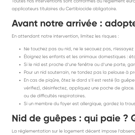
Toutes nos interventions sont conformes au règlement eur
applicateurs titulaires du Certibiocide obligatoire.
Avant notre arrivée : adopte
En attendant notre intervention, limitez les risques :
Ne touchez pas au nid, ne le secouez pas, n’essayez 
Éloignez les enfants et les animaux domestiques : éta
Si le nid est proche d’une fenêtre ou d’une porte, ga
Pour un nid souterrain, ne tondez pas la pelouse à pro
En cas de piqûre, ôtez le dard s’il est resté (la guêpe 
vérifiez), désinfectez, appliquez une poche de glace.
ou de difficultés respiratoires.
Si un membre du foyer est allergique, gardez la trou
Nid de guêpes : qui paie ? Q
La réglementation sur le logement décent impose l’absenc