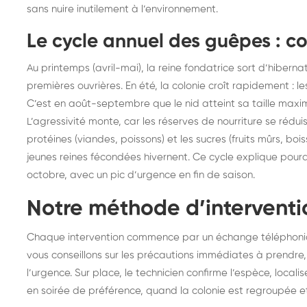
sans nuire inutilement à l’environnement.
Le cycle annuel des guêpes : c
Au printemps (avril-mai), la reine fondatrice sort d’hibernat
premières ouvrières. En été, la colonie croît rapidement : l
C’est en août-septembre que le nid atteint sa taille maximal
L’agressivité monte, car les réserves de nourriture se rédui
protéines (viandes, poissons) et les sucres (fruits mûrs, bois
jeunes reines fécondées hivernent. Ce cycle explique pourq
octobre, avec un pic d’urgence en fin de saison.
Notre méthode d’interventi
Chaque intervention commence par un échange téléphonique
vous conseillons sur les précautions immédiates à prend
l’urgence. Sur place, le technicien confirme l’espèce, localise 
en soirée de préférence, quand la colonie est regroupée et