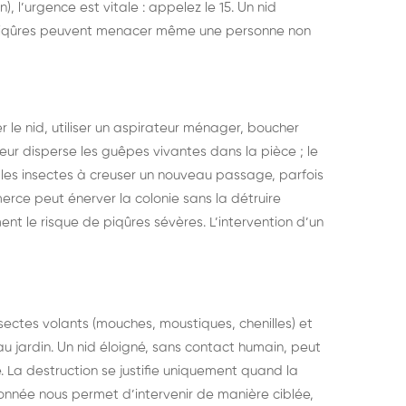
 l’urgence est vitale : appelez le 15. Un nid
 piqûres peuvent menacer même une personne non
r le nid, utiliser un aspirateur ménager, boucher
rateur disperse les guêpes vivantes dans la pièce ; le
e les insectes à creuser un nouveau passage, parfois
merce peut énerver la colonie sans la détruire
le risque de piqûres sévères. L’intervention d’un
nsectes volants (mouches, moustiques, chenilles) et
u jardin. Un nid éloigné, sans contact humain, peut
e. La destruction se justifie uniquement quand la
nnée nous permet d’intervenir de manière ciblée,