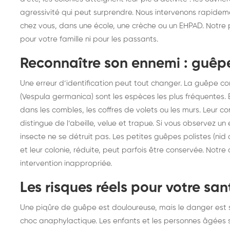
frelons : intervention
fr
agressivité qui peut surprendre. Nous intervenons rapidem
chez vous, dans une école, une crèche ou un EHPAD. Notre pr
rapide partout en France
in
pour votre famille ni pour les passants.
Fr
Reconnaître son ennemi : guêpe,
Une erreur d’identification peut tout changer. La guêpe 
(Vespula germanica) sont les espèces les plus fréquentes. E
dans les combles, les coffres de volets ou les murs. Leur cor
distingue de l’abeille, velue et trapue. Si vous observez un
insecte ne se détruit pas. Les petites guêpes polistes (nid
et leur colonie, réduite, peut parfois être conservée. Notre
intervention inappropriée.
Les risques réels pour votre san
Une piqûre de guêpe est douloureuse, mais le danger est s
choc anaphylactique. Les enfants et les personnes âgées s