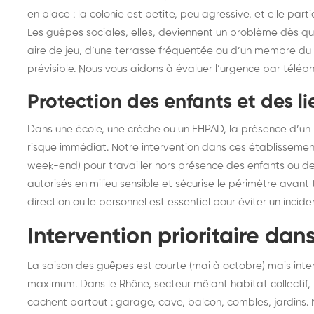
en place : la colonie est petite, peu agressive, et elle parti
Les guêpes sociales, elles, deviennent un problème dès q
aire de jeu, d’une terrasse fréquentée ou d’un membre du fo
prévisible. Nous vous aidons à évaluer l’urgence par téléph
Protection des enfants et des li
Dans une école, une crèche ou un EHPAD, la présence d’un
risque immédiat. Notre intervention dans ces établissements
week-end) pour travailler hors présence des enfants ou des 
autorisés en milieu sensible et sécurise le périmètre avan
direction ou le personnel est essentiel pour éviter un incide
Intervention prioritaire dan
La saison des guêpes est courte (mai à octobre) mais inten
maximum. Dans le Rhône, secteur mêlant habitat collectif, m
cachent partout : garage, cave, balcon, combles, jardins.