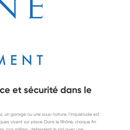
ce et sécurité dans le
, un garage ou une sous-toiture, l’inquiétude est
ques vivent sur place. Dans le Rhône, chaque fin
struction de nid de
Dératisatio
ères, par milliers, défendent le nid avec une