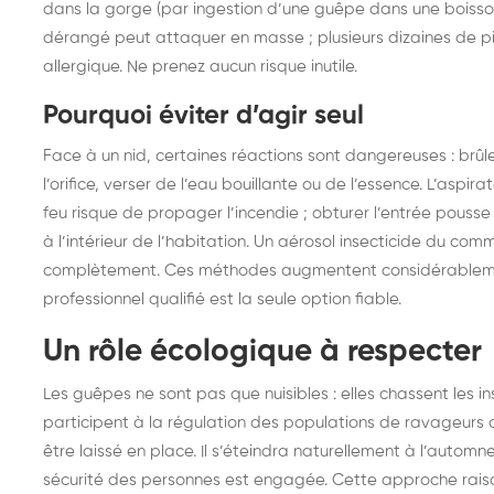
dans la gorge (par ingestion d’une guêpe dans une boisson),
dérangé peut attaquer en masse ; plusieurs dizaines de
allergique. Ne prenez aucun risque inutile.
Pourquoi éviter d’agir seul
Face à un nid, certaines réactions sont dangereuses : brûle
l’orifice, verser de l’eau bouillante ou de l’essence. L’aspi
feu risque de propager l’incendie ; obturer l’entrée pouss
à l’intérieur de l’habitation. Un aérosol insecticide du com
complètement. Ces méthodes augmentent considérablement 
professionnel qualifié est la seule option fiable.
Un rôle écologique à respecter
Les guêpes ne sont pas que nuisibles : elles chassent les i
participent à la régulation des populations de ravageurs a
être laissé en place. Il s’éteindra naturellement à l’automn
sécurité des personnes est engagée. Cette approche raiso