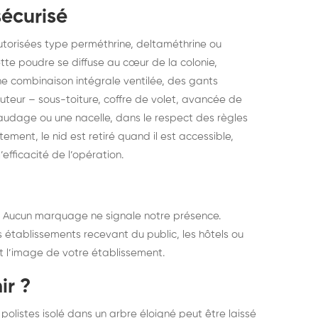
sécurisé
autorisées type perméthrine, deltaméthrine ou
ette poudre se diffuse au cœur de la colonie,
ne combinaison intégrale ventilée, des gants
auteur – sous-toiture, coffre de volet, avancée de
audage ou une nacelle, dans le respect des règles
tement, le nid est retiré quand il est accessible,
l’efficacité de l’opération.
sé. Aucun marquage ne signale notre présence.
es établissements recevant du public, les hôtels ou
et l’image de votre établissement.
ir ?
polistes isolé dans un arbre éloigné peut être laissé