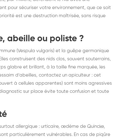
elons asiatiques :
durablemen
ent pour sécuriser votre environnement, que ce soit
iorité est une destruction maîtrisée, sans risque
tervention partout en
souris, pa
ance
 abeille ou poliste ?
commune (Vespula vulgaris) et la guêpe germanique
lles construisent des nids clos, souvent souterrains,
ps glabre et brillant, à la taille fine marquée, les
 essaim d’abeilles, contactez un apiculteur : cet
 ouvert à cellules apparentes) sont moins agressives
 diagnostic sur place évite toute confusion et toute
té
urtout allergique : urticaire, œdème de Quincke,
ont particulièrement vulnérables. En cas de piqûre