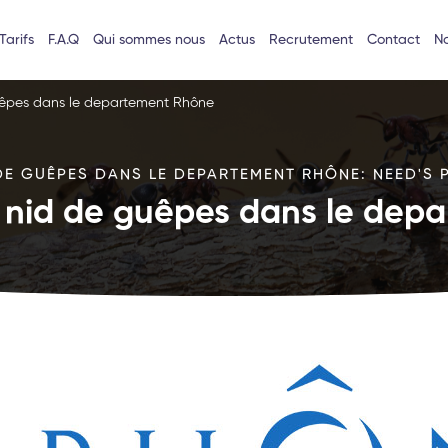
Tarifs
F.A.Q
Qui sommes nous
Actus
Recrutement
Contact
No
uêpes dans le departement Rhône
DE GUÊPES DANS LE DEPARTEMENT RHÔNE: NEED'S P
e nid de guêpes dans le dep