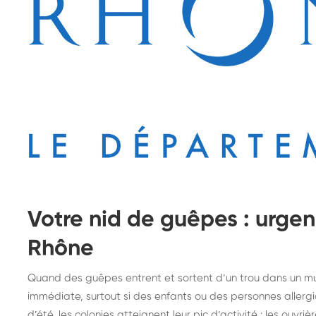
Votre nid de guêpes : urgen
Rhône
Quand des guêpes entrent et sortent d’un trou dans un mur
immédiate, surtout si des enfants ou des personnes allergi
Destruction de nid de
De
d’été, les colonies atteignent leur pic d’activité : les ouvri