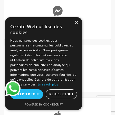
×
Ce site Web utilise des
Via Messenger
cookies
Nous utilisons des cookies pour
personnaliser le contenu, les publicités et
analyser notre trafic. Nous partageons
également des informations sur votre
utilisation de notre site avec nos
partenaires de publicité et d'analyse qui
peuvent les combiner avec d'autres
informations que vous leur avez fournies ou
qu'ils ont collectées lors de votre utilisation
Via Whatsapp
de leurs services.
En savoir plus
ACCEPTER TOUT
REFUSER TOUT
POWERED BY COOKIESCRIPT