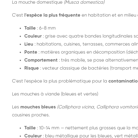
La mouche domestique
(Musca domestica)
C'est
l'espèce la plus fréquente
en habitation et en milieu
Taille
: 6-8 mm
Couleur
: grise avec quatre bandes longitudinales s
Lieu
: habitations, cuisines, terrasses, commerces al
Ponte
: matières organiques en décomposition (déch
Comportement
: très mobile, se pose alternativement
Risque
: vecteur classique de bactéries (transport mé
C'est l'espèce la plus problématique pour la
contaminatio
Les mouches à viande (bleues et vertes)
Les
mouches bleues
(Calliphora vicina, Calliphora vomitori
cousines proches.
Taille
: 10-14 mm — nettement plus grosses que la 
Couleur
: bleu métallique pour les bleues, vert métall