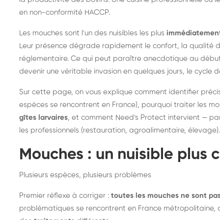
Destruction de nid de
De
en non-conformité HACCP.
frelons : intervention
fr
rapide partout en France
in
Les mouches sont l'un des nuisibles les plus
immédiatement 
Leur présence dégrade rapidement le confort, la qualité d
Fr
réglementaire. Ce qui peut paraître anecdotique au début 
devenir une véritable invasion en quelques jours, le cycle 
Sur cette page, on vous explique comment identifier préci
espèces se rencontrent en France), pourquoi traiter les mo
gîtes larvaires
, et comment Need's Protect intervient — pa
les professionnels (restauration, agroalimentaire, élevage).
Mouches : un nuisible plus c
Plusieurs espèces, plusieurs problèmes
Premier réflexe à corriger :
toutes les mouches ne sont pa
problématiques se rencontrent en France métropolitaine,