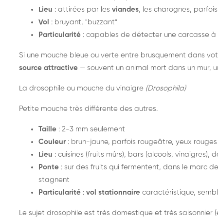
Lieu
: attirées par les
viandes
, les charognes, parfoi
Vol
: bruyant, "buzzant"
Particularité
: capables de détecter une carcasse à 
Si une mouche bleue ou verte entre brusquement dans vot
source attractive
— souvent un animal mort dans un mur, un
La drosophile ou mouche du vinaigre
(Drosophila)
Petite mouche très différente des autres.
Taille
: 2-3 mm seulement
Couleur
: brun-jaune, parfois rougeâtre, yeux rouges
Lieu
: cuisines (fruits mûrs), bars (alcools, vinaigres), 
Ponte
: sur des fruits qui fermentent, dans le marc de
stagnent
Particularité
:
vol stationnaire
caractéristique, semble
Le sujet drosophile est très domestique et très saisonnier 