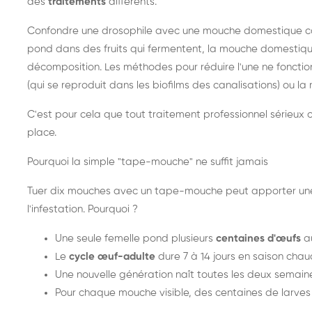
des
traitements
différents.
Confondre une drosophile avec une mouche domestique cond
pond dans des fruits qui fermentent, la mouche domestiq
décomposition. Les méthodes pour réduire l'une ne fonctio
(qui se reproduit dans les biofilms des canalisations) ou l
C'est pour cela que tout traitement professionnel série
place.
Pourquoi la simple "tape-mouche" ne suffit jamais
Tuer dix mouches avec un tape-mouche peut apporter une s
l'infestation. Pourquoi ?
Une seule femelle pond plusieurs
centaines d'œufs
au
Le
cycle œuf-adulte
dure 7 à 14 jours en saison cha
Une nouvelle génération naît toutes les deux semain
Pour chaque mouche visible, des centaines de larves