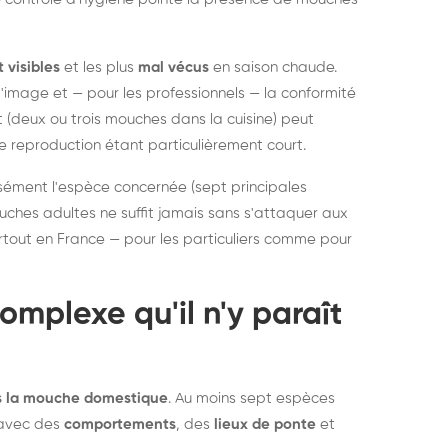
struction de nid de
Dératisatio
elons asiatiques :
durablemen
tervention partout en
souris, pa
visibles
et les plus
mal vécus
en saison chaude.
'image et — pour les professionnels — la conformité
ance
(deux ou trois mouches dans la cuisine) peut
de reproduction étant particulièrement court.
sément l'espèce concernée (sept principales
uches adultes ne suffit jamais sans s'attaquer aux
rtout en France — pour les particuliers comme pour
omplexe qu'il n'y paraît
s la mouche domestique
. Au moins sept espèces
 avec des
comportements
, des
lieux de ponte
et