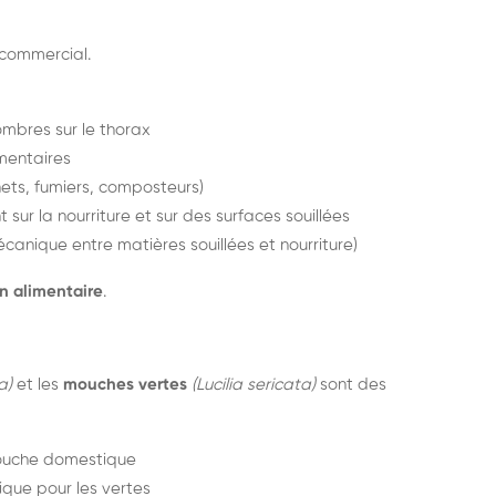
 commercial.
ombres sur le thorax
imentaires
ets, fumiers, composteurs)
 sur la nourriture et sur des surfaces souillées
canique entre matières souillées et nourriture)
n alimentaire
.
a)
et les
mouches vertes
(Lucilia sericata)
sont des
mouche domestique
ique pour les vertes