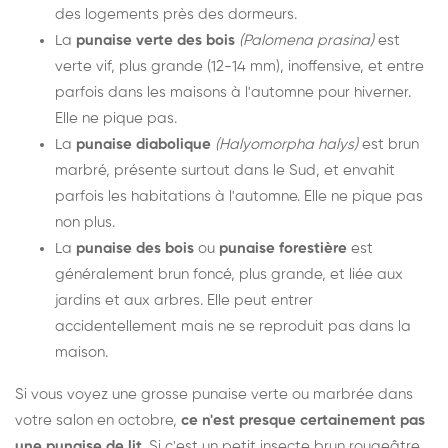
des logements près des dormeurs.
La
punaise verte des bois
(Palomena prasina)
est
verte vif, plus grande (12-14 mm), inoffensive, et entre
parfois dans les maisons à l'automne pour hiverner.
Elle ne pique pas.
La
punaise diabolique
(Halyomorpha halys)
est brun
marbré, présente surtout dans le Sud, et envahit
parfois les habitations à l'automne. Elle ne pique pas
non plus.
La
punaise des bois
ou
punaise forestière
est
généralement brun foncé, plus grande, et liée aux
jardins et aux arbres. Elle peut entrer
accidentellement mais ne se reproduit pas dans la
maison.
Si vous voyez une grosse punaise verte ou marbrée dans
votre salon en octobre,
ce n'est presque certainement pas
une punaise de lit
. Si c'est un petit insecte brun rougeâtre