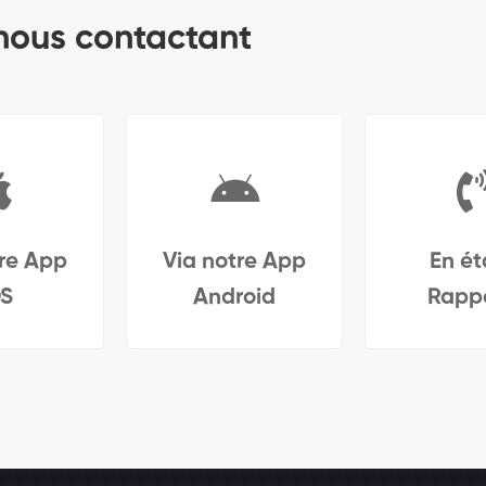
 nous contactant
tre App
Via notre App
En ét
OS
Android
Rappe