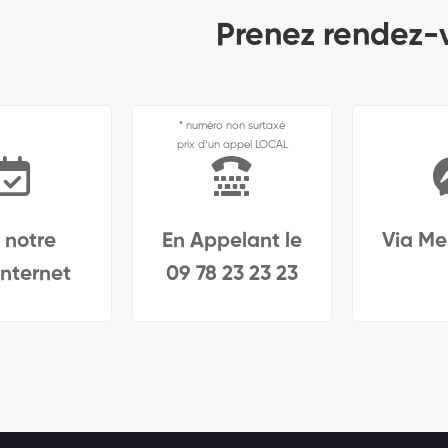
Prenez rendez-v
* numéro non surtaxé
prix d’un appel LOCAL
 notre
En Appelant le
Via Me
internet
09 78 23 23 23