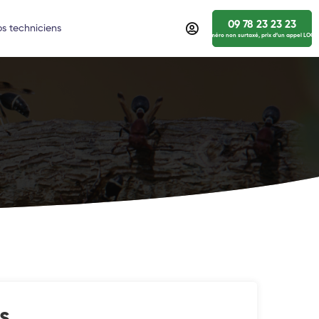
09 78 23 23 23
s techniciens
numéro non surtaxé, prix d’un appel LOCA
s