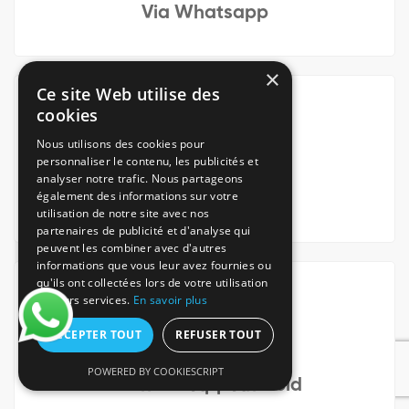
Via Whatsapp
×
Ce site Web utilise des
cookies
Nous utilisons des cookies pour
personnaliser le contenu, les publicités et
analyser notre trafic. Nous partageons
également des informations sur votre
Via notre App iOS
utilisation de notre site avec nos
partenaires de publicité et d'analyse qui
peuvent les combiner avec d'autres
informations que vous leur avez fournies ou
qu'ils ont collectées lors de votre utilisation
de leurs services.
En savoir plus
ACCEPTER TOUT
REFUSER TOUT
POWERED BY COOKIESCRIPT
Via notre App Android