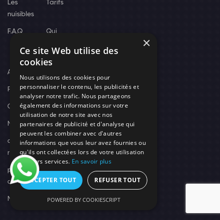
Les
Tarifs
nuisibles
F.A.Q
Qui
×
sommes
Ce site Web utilise des
nous
cookies
Actus
Nous utilisons des cookies pour
personnaliser le contenu, les publicités et
Recrutement
analyser notre trafic. Nous partageons
également des informations sur votre
Contact
utilisation de notre site avec nos
partenaires de publicité et d'analyse qui
Nos techniciens
peuvent les combiner avec d'autres
campagne-
informations que vous leur avez fournies ou
qu'ils ont collectées lors de votre utilisation
recrutement
de leurs services.
En savoir plus
politique de
ACCEPTER TOUT
REFUSER TOUT
confidentialité
Mentions légales
POWERED BY COOKIESCRIPT