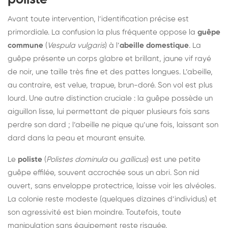
Avant toute intervention, l’identification précise est
primordiale. La confusion la plus fréquente oppose la
guêpe
commune
(
Vespula vulgaris
) à l’
abeille domestique
. La
guêpe présente un corps glabre et brillant, jaune vif rayé
de noir, une taille très fine et des pattes longues. L’abeille,
au contraire, est velue, trapue, brun-doré. Son vol est plus
lourd. Une autre distinction cruciale : la guêpe possède un
aiguillon lisse, lui permettant de piquer plusieurs fois sans
perdre son dard ; l’abeille ne pique qu’une fois, laissant son
dard dans la peau et mourant ensuite.
Le
poliste
(
Polistes dominula
ou
gallicus
) est une petite
guêpe effilée, souvent accrochée sous un abri. Son nid
ouvert, sans enveloppe protectrice, laisse voir les alvéoles.
La colonie reste modeste (quelques dizaines d’individus) et
son agressivité est bien moindre. Toutefois, toute
manipulation sans équipement reste risquée.