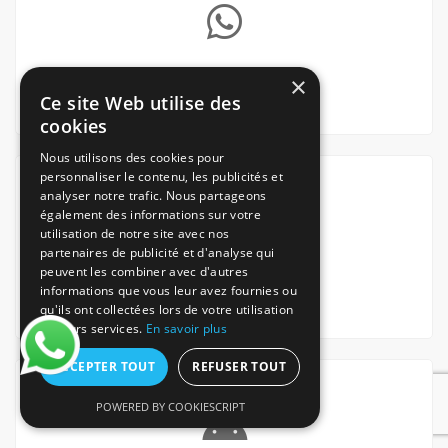
×
Via Whatsapp
Ce site Web utilise des
cookies
Nous utilisons des cookies pour
personnaliser le contenu, les publicités et
analyser notre trafic. Nous partageons
également des informations sur votre
utilisation de notre site avec nos
partenaires de publicité et d'analyse qui
peuvent les combiner avec d'autres
Via notre App iOS
informations que vous leur avez fournies ou
qu'ils ont collectées lors de votre utilisation
de leurs services.
En savoir plus
ACCEPTER TOUT
REFUSER TOUT
POWERED BY COOKIESCRIPT