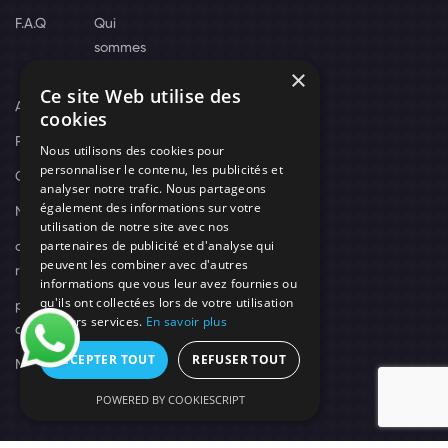
F.A.Q
Qui
sommes
×
nous
Ce site Web utilise des
Actus
cookies
Recrutement
Nous utilisons des cookies pour
personnaliser le contenu, les publicités et
Contact
analyser notre trafic. Nous partageons
également des informations sur votre
Nos techniciens
utilisation de notre site avec nos
partenaires de publicité et d'analyse qui
campagne-
peuvent les combiner avec d'autres
recrutement
informations que vous leur avez fournies ou
qu'ils ont collectées lors de votre utilisation
politique de
de leurs services.
En savoir plus
confidentialité
ACCEPTER TOUT
REFUSER TOUT
Mentions légales
POWERED BY COOKIESCRIPT