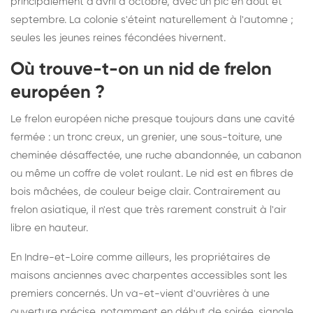
principalement d'avril à octobre, avec un pic en août et
septembre. La colonie s'éteint naturellement à l'automne ;
seules les jeunes reines fécondées hivernent.
Où trouve-t-on un nid de frelon
européen ?
Le frelon européen niche presque toujours dans une cavité
fermée : un tronc creux, un grenier, une sous-toiture, une
cheminée désaffectée, une ruche abandonnée, un cabanon
ou même un coffre de volet roulant. Le nid est en fibres de
bois mâchées, de couleur beige clair. Contrairement au
frelon asiatique, il n'est que très rarement construit à l'air
libre en hauteur.
En Indre-et-Loire comme ailleurs, les propriétaires de
maisons anciennes avec charpentes accessibles sont les
premiers concernés. Un va-et-vient d'ouvrières à une
ouverture précise, notamment en début de soirée, signale