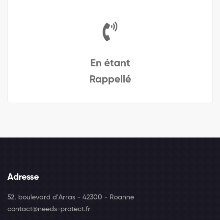
En étant
Rappellé
Adresse
52, boulevard d'Arras - 42300 - Roanne
contact@needs-protect.fr