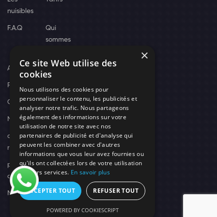
nuisibles
F.A.Q
Qui
sommes
×
nous
Ce site Web utilise des
Actus
cookies
Recrutement
Nous utilisons des cookies pour
personnaliser le contenu, les publicités et
Contact
analyser notre trafic. Nous partageons
également des informations sur votre
Nos techniciens
utilisation de notre site avec nos
partenaires de publicité et d'analyse qui
campagne-
peuvent les combiner avec d'autres
recrutement
informations que vous leur avez fournies ou
qu'ils ont collectées lors de votre utilisation
politique de
de leurs services.
En savoir plus
confidentialité
ACCEPTER TOUT
REFUSER TOUT
Mentions légales
POWERED BY COOKIESCRIPT