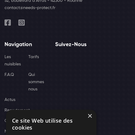
52, boulevard d'Arras - 42300 - Roanne
contact@needs-protect.fr
Navigation
Suivez-Nous
Les
Tarifs
nuisibles
F.A.Q
Qui
sommes
nous
Actus
Recrutement
×
Ce site Web utilise des
Contact
cookies
Nos techniciens