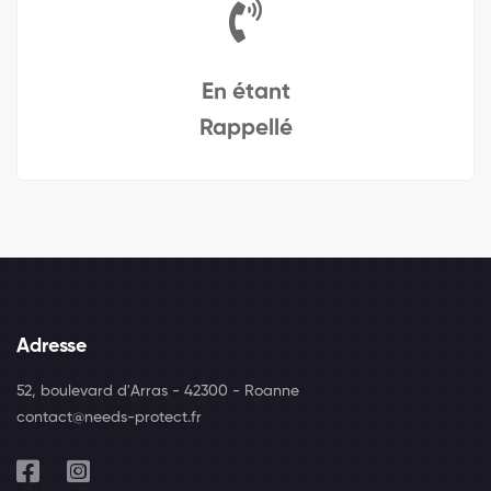
En étant
Rappellé
Adresse
52, boulevard d'Arras - 42300 - Roanne
contact@needs-protect.fr