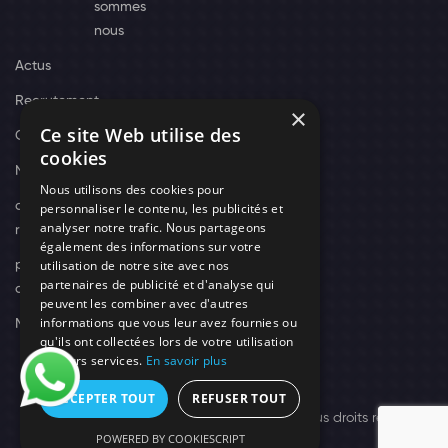
sommes
nous
Actus
Recrutement
×
Ce site Web utilise des
Contact
cookies
Nos techniciens
Nous utilisons des cookies pour
campagne-
personnaliser le contenu, les publicités et
analyser notre trafic. Nous partageons
recrutement
également des informations sur votre
utilisation de notre site avec nos
politique de
partenaires de publicité et d'analyse qui
confidentialité
peuvent les combiner avec d'autres
informations que vous leur avez fournies ou
Mentions légales
qu'ils ont collectées lors de votre utilisation
de leurs services.
En savoir plus
ACCEPTER TOUT
REFUSER TOUT
© 2026 Need's Protect Création You'Nivers.
Tous droits réservés
POWERED BY COOKIESCRIPT