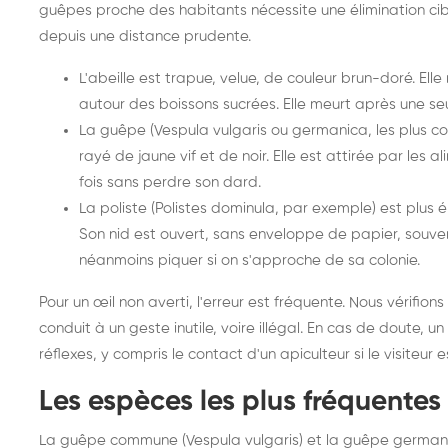
guêpes proche des habitants nécessite une élimination cibl
depuis une distance prudente.
L'abeille est trapue, velue, de couleur brun-doré. Ell
autour des boissons sucrées. Elle meurt après une seu
La guêpe (Vespula vulgaris ou germanica, les plus coura
rayé de jaune vif et de noir. Elle est attirée par les a
fois sans perdre son dard.
La poliste (Polistes dominula, par exemple) est plus
Son nid est ouvert, sans enveloppe de papier, souvent
néanmoins piquer si on s'approche de sa colonie.
Pour un œil non averti, l'erreur est fréquente. Nous vérifio
conduit à un geste inutile, voire illégal. En cas de doute, un 
réflexes, y compris le contact d'un apiculteur si le visiteur e
Les espèces les plus fréquentes
La guêpe commune (Vespula vulgaris) et la guêpe germaniq