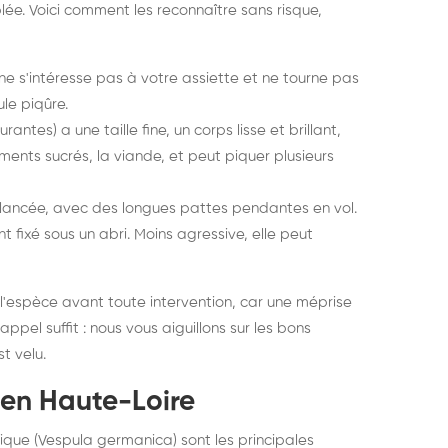
ée. Voici comment les reconnaître sans risque,
e ne s'intéresse pas à votre assiette et ne tourne pas
le piqûre.
ntes) a une taille fine, un corps lisse et brillant,
liments sucrés, la viande, et peut piquer plusieurs
 élancée, avec des longues pattes pendantes en vol.
 fixé sous un abri. Moins agressive, elle peut
ns l'espèce avant toute intervention, car une méprise
appel suffit : nous vous aiguillons sur les bons
st velu.
 en Haute-Loire
ue (Vespula germanica) sont les principales