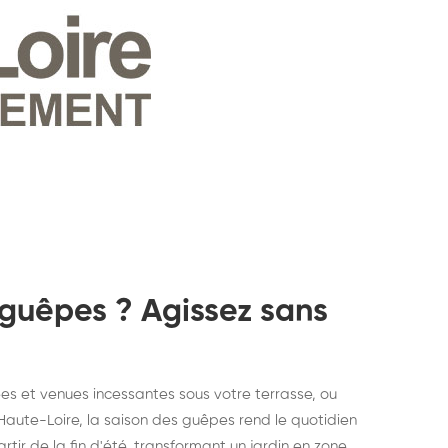
 guêpes ? Agissez sans
es et venues incessantes sous votre terrasse, ou
Haute-Loire, la saison des guêpes rend le quotidien
struction de nid de
Dératisatio
tir de la fin d'été, transformant un jardin en zone