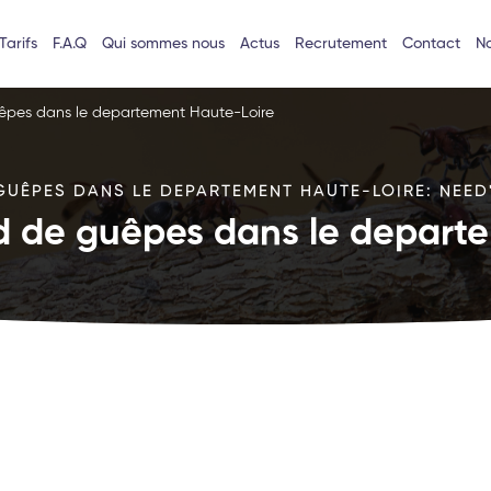
Tarifs
F.A.Q
Qui sommes nous
Actus
Recrutement
Contact
No
uêpes dans le departement Haute-Loire
GUÊPES DANS LE DEPARTEMENT HAUTE-LOIRE: NEED'
id de guêpes dans le depart