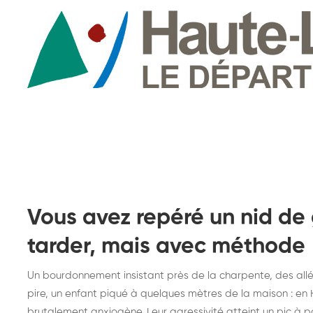
Vous avez repéré un nid de
tarder, mais avec méthode
Un bourdonnement insistant près de la charpente, des allé
pire, un enfant piqué à quelques mètres de la maison : en 
Destruction de nid de
De
brutalement anxiogène. Leur agressivité atteint un pic à par