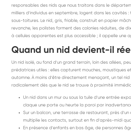
responsables des nids que nous traitons dans le départem
milliers d'individus en septembre, logent dans les cavités : 
sous-toitures. Le nid, gris, friable, construit en papier mâc
revanche, les polistes forment des colonies réduites, de dix
à cellules apparentes est plus accessible ; il appelle une
Quand un nid devient-il ré
Un nid isolé, au fond d'un grand terrain, loin des allées, 
prédatrices utiles : elles capturent mouches, moustiques et 
automne. À moins d'être directement menaçant, un tel nid p
radicalement dès que le nid se trouve à proximité immédi
Un nid dans un mur ou sous la tuile d'une entrée expo
claque une porte ou heurte la paroi par inadvertanc
Sur un balcon, une terrasse de restaurant, près d'un 
multiplie les contacts, surtout en fin d'après-midi qua
En présence d'enfants en bas âge, de personnes âg