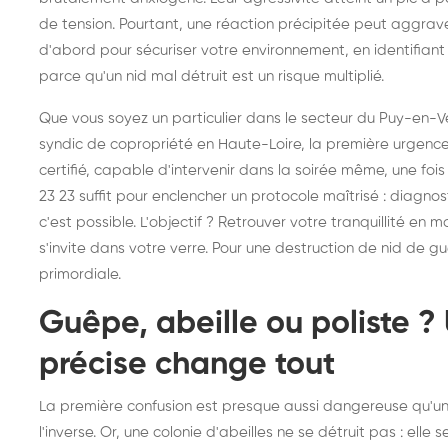
frelons : intervention
fr
de tension. Pourtant, une réaction précipitée peut aggrav
d'abord pour sécuriser votre environnement, en identifiant 
rapide partout en France
in
parce qu'un nid mal détruit est un risque multiplié.
Fr
Que vous soyez un particulier dans le secteur du Puy-en-Ve
syndic de copropriété en Haute-Loire, la première urgence
certifié, capable d'intervenir dans la soirée même, une fois 
23 23 suffit pour enclencher un protocole maîtrisé : diagnos
c'est possible. L'objectif ? Retrouver votre tranquillité en
s'invite dans votre verre. Pour une
destruction de nid de g
primordiale.
Guêpe, abeille ou poliste ? 
précise change tout
La première confusion est presque aussi dangereuse qu'un
l'inverse. Or, une colonie d'abeilles ne se détruit pas : elle 