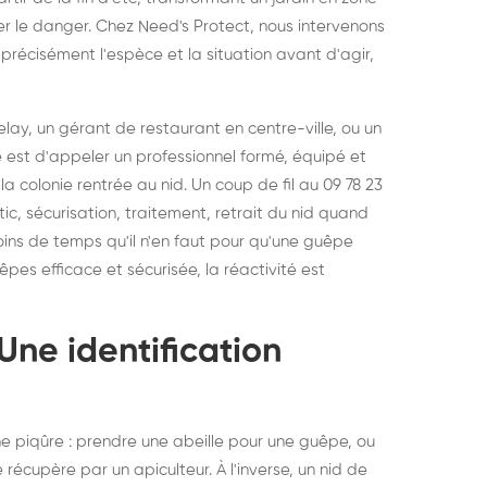
elons asiatiques :
durablemen
er le danger. Chez Need's Protect, nous intervenons
précisément l'espèce et la situation avant d'agir,
tervention partout en
souris, pa
ance
lay, un gérant de restaurant en centre-ville, ou un
 est d'appeler un professionnel formé, équipé et
la colonie rentrée au nid. Un coup de fil au 09 78 23
tic, sécurisation, traitement, retrait du nid quand
 moins de temps qu'il n'en faut pour qu'une guêpe
uêpes
efficace et sécurisée, la réactivité est
Une identification
e piqûre : prendre une abeille pour une guêpe, ou
se récupère par un apiculteur. À l'inverse, un nid de