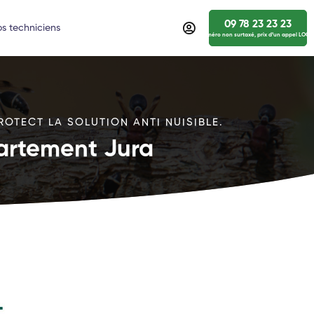
09 78 23 23 23
s techniciens
numéro non surtaxé, prix d’un appel LOCA
ROTECT LA SOLUTION ANTI NUISIBLE.
partement Jura