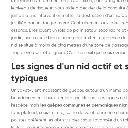
s'éteindra naturellement en fin de saison, sans danger. Lo
le niveau de risque et vous aide à décider de la conduite 
jamais à une intervention inutile. La destruction d'un nid d
justifiée par un danger avéré. Contrairement aux idées reç
essence. Elles jouent un rôle de pollinisateur secondaire e
jardin, une colonie bien placée peut limiter la présence d
nid se situe à moins de cinq mètres d'une zone de passage
trop élevé pour être ignoré. C'est ce seuil que nous évaluon
Les signes d'un nid actif e
typiques
Un va-et-vient incessant de guêpes autour d'un même point
bourdonnement sourd derrière une cloison : ces signes ne
l'espèce, mais
les guêpes communes et germaniques niche
faux plafond, sous-toiture, coffre de volet, ancienne chemi
polistes préfèrent les abris visibles : sous l'avancée d'un 
le Jura, nous intervenons régulièrement sur des nids logé