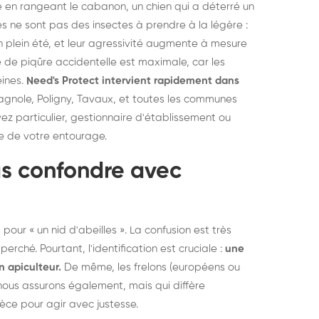
e en rangeant le cabanon, un chien qui a déterré un
elons asiatiques :
durablemen
pes ne sont pas des insectes à prendre à la légère :
tervention partout en
souris, pa
n plein été, et leur agressivité augmente à mesure
ance
 de piqûre accidentelle est maximale, car les
eines.
Need's Protect intervient rapidement dans
gnole, Poligny, Tavaux, et toutes les communes
ez particulier, gestionnaire d'établissement ou
lle de votre entourage.
as confondre avec
our « un nid d'abeilles ». La confusion est très
erché. Pourtant, l'identification est cruciale :
une
n apiculteur.
De même, les frelons (européens ou
nous assurons également, mais qui diffère
èce pour agir avec justesse.