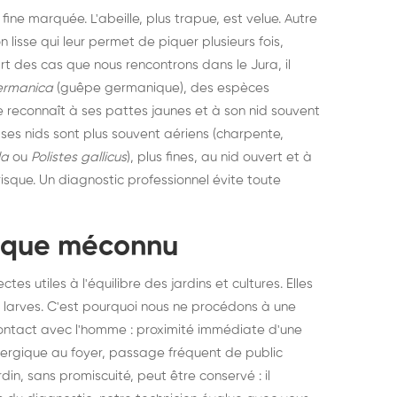
 fine marquée. L'abeille, plus trapue, est velue. Autre
 lisse qui leur permet de piquer plusieurs fois,
art des cas que nous rencontrons dans le Jura, il
ermanica
(guêpe germanique), des espèces
 reconnaît à ses pattes jaunes et à son nid souvent
 ses nids sont plus souvent aériens (charpente,
la
ou
Polistes gallicus
), plus fines, au nid ouvert et à
isque. Un diagnostic professionnel évite toute
gique méconnu
s utiles à l'équilibre des jardins et cultures. Elles
s larves. C'est pourquoi nous ne procédons à une
 contact avec l'homme : proximité immédiate d'une
llergique au foyer, passage fréquent de public
rdin, sans promiscuité, peut être conservé : il