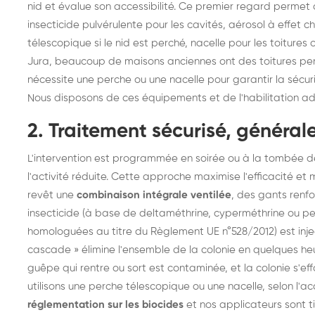
nid et évalue son accessibilité. Ce premier regard permet 
insecticide pulvérulente pour les cavités, aérosol à effet c
télescopique si le nid est perché, nacelle pour les toitures
Jura, beaucoup de maisons anciennes ont des toitures pent
nécessite une perche ou une nacelle pour garantir la sécurit
Nous disposons de ces équipements et de l'habilitation a
2. Traitement sécurisé, général
L'intervention est programmée en soirée ou à la tombée de
l'activité réduite. Cette approche maximise l'efficacité et 
revêt une
combinaison intégrale ventilée
, des gants renf
insecticide (à base de deltaméthrine, cyperméthrine ou per
homologuées au titre du Règlement UE n°528/2012) est inject
cascade » élimine l'ensemble de la colonie en quelques heu
guêpe qui rentre ou sort est contaminée, et la colonie s'ef
utilisons une perche télescopique ou une nacelle, selon l'a
réglementation sur les biocides
et nos applicateurs sont t