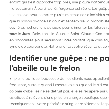
enfant qui s'est approché trop près, une piqûre inattendu
frelons : intervention
fr
nid souterrain. À partir de là, l'urgence est réelle. Les guê
rapide partout en France
in
une colonie peut compter plusieurs centaines d'individus e
Fr
que la saison avance. En août et septembre, la probabilité
ouvrières recherchent du sucre pour alimenter les futures r
tout le Jura
: Dole, Lons-le-Saunier, Saint-Claude, Champa
environnantes. Nous sécurisons votre habitat, que vous soy
syndic de copropriété. Notre priorité : votre sécurité et ce
Identifier une guêpe : ne p
l'abeille ou le frelon
En pleine panique, beaucoup de nos clients nous appellent p
fréquente, surtout quand l'insecte vole ou quand le nid est p
colonie d'abeilles ne se détruit pas, elle se récupère par u
asiatiques) relèvent d'une prise en charge spécifique que 
techniquement. Notre priorité : distinguer rapidement l'esp