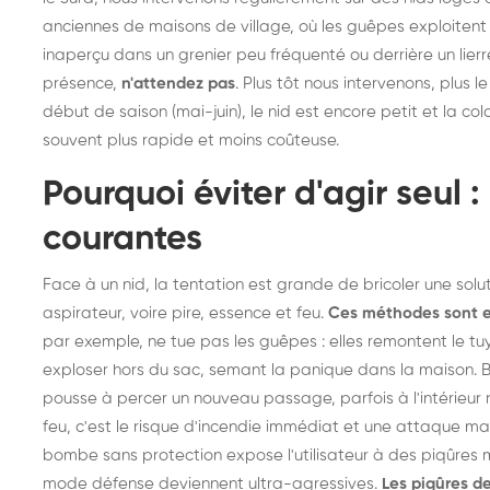
anciennes de maisons de village, où les guêpes exploitent 
inaperçu dans un grenier peu fréquenté ou derrière un lie
présence,
n'attendez pas
. Plus tôt nous intervenons, plus l
début de saison (mai-juin), le nid est encore petit et la c
souvent plus rapide et moins coûteuse.
Pourquoi éviter d'agir seul : 
courantes
Face à un nid, la tentation est grande de bricoler une sol
aspirateur, voire pire, essence et feu.
Ces méthodes sont 
par exemple, ne tue pas les guêpes : elles remontent le tuya
exploser hors du sac, semant la panique dans la maison. Bo
pousse à percer un nouveau passage, parfois à l'intérieur m
feu, c'est le risque d'incendie immédiat et une attaque massi
bombe sans protection expose l'utilisateur à des piqûres mu
mode défense deviennent ultra-agressives.
Les piqûres d