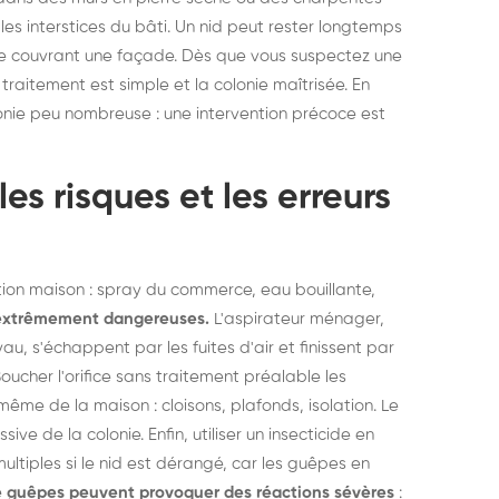
les interstices du bâti. Un nid peut rester longtemps
rre couvrant une façade. Dès que vous suspectez une
e traitement est simple et la colonie maîtrisée. En
olonie peu nombreuse : une intervention précoce est
les risques et les erreurs
ution maison : spray du commerce, eau bouillante,
extrêmement dangereuses.
L'aspirateur ménager,
u, s'échappent par les fuites d'air et finissent par
ucher l'orifice sans traitement préalable les
ême de la maison : cloisons, plafonds, isolation. Le
ve de la colonie. Enfin, utiliser un insecticide en
ltiples si le nid est dérangé, car les guêpes en
e guêpes peuvent provoquer des réactions sévères
: