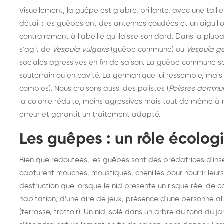
Visuellement, la guêpe est glabre, brillante, avec une taille
détail : les guêpes ont des antennes coudées et un aiguillon
contrairement à l'abeille qui laisse son dard. Dans la plup
s'agit de
Vespula vulgaris
(guêpe commune) ou
Vespula g
sociales agressives en fin de saison. La guêpe commune se
souterrain ou en cavité. La germanique lui ressemble, mais
combles). Nous croisons aussi des polistes (
Polistes dominu
la colonie réduite, moins agressives mais tout de même à r
erreur et garantit un traitement adapté.
Les guêpes : un rôle écolo
Bien que redoutées, les guêpes sont des prédatrices d'insecte
capturent mouches, moustiques, chenilles pour nourrir leur
destruction que lorsque le nid présente un risque réel de
habitation, d'une aire de jeux, présence d'une personne a
(terrasse, trottoir). Un nid isolé dans un arbre du fond du ja