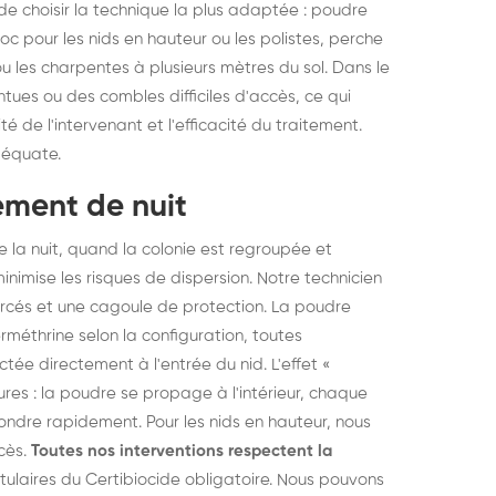
de choisir la technique la plus adaptée : poudre
hoc pour les nids en hauteur ou les polistes, perche
 ou les charpentes à plusieurs mètres du sol. Dans le
ues ou des combles difficiles d'accès, ce qui
é de l'intervenant et l'efficacité du traitement.
déquate.
ement de nuit
 la nuit, quand la colonie est regroupée et
minimise les risques de dispersion. Notre technicien
orcés et une cagoule de protection. La poudre
méthrine selon la configuration, toutes
ée directement à l'entrée du nid. L'effet «
res : la poudre se propage à l'intérieur, chaque
fondre rapidement. Pour les nids en hauteur, nous
ccès.
Toutes nos interventions respectent la
itulaires du Certibiocide obligatoire. Nous pouvons