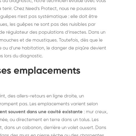
rs du diagnostic, notre technicien évalue avec vous
à tenir. Chez Need's Protect, nous ne poussons
e guêpes n'est pas systématique : elle doit être
ues, les guêpes ne sont pas des nuisibles par
t de régulateur des populations d'insectes. Dans un
e mouches et de moustiques. Toutefois, dès que le
 ou d'une habitation, le danger de piqûre devient
s lors du diagnostic.
t ses emplacements
, des allers-retours en ligne droite, un
 trompent pas. Les emplacements varient selon
nt souvent dans une cavité existante
: mur creux,
née, ou directement en terre dans un talus. Les
toit, dans un cabanon, derrière un volet ouvert. Dans
s dans des murs en pierre sèche ou des charpentes