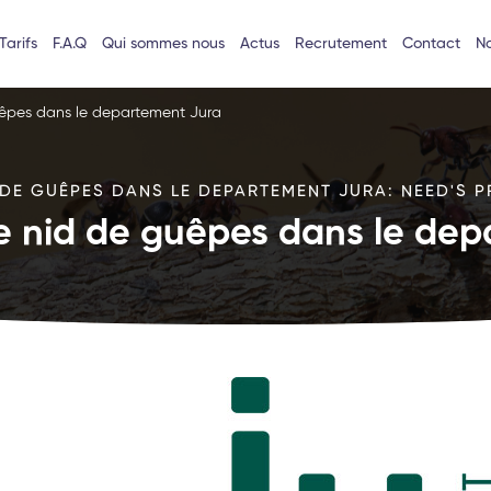
Tarifs
F.A.Q
Qui sommes nous
Actus
Recrutement
Contact
No
uêpes dans le departement Jura
DE GUÊPES DANS LE DEPARTEMENT JURA: NEED'S P
e nid de guêpes dans le de