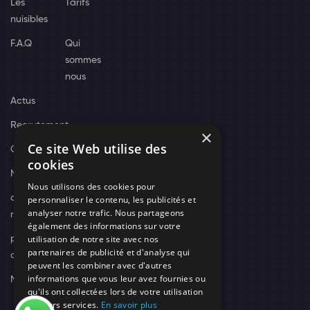
Les
Tarifs
nuisibles
F.A.Q
Qui
sommes
nous
Actus
Recrutement
×
Ce site Web utilise des
Contact
cookies
Nos techniciens
Nous utilisons des cookies pour
campagne-
personnaliser le contenu, les publicités et
analyser notre trafic. Nous partageons
recrutement
également des informations sur votre
utilisation de notre site avec nos
politique de
partenaires de publicité et d'analyse qui
confidentialité
peuvent les combiner avec d'autres
informations que vous leur avez fournies ou
Mentions légales
qu'ils ont collectées lors de votre utilisation
de leurs services.
En savoir plus