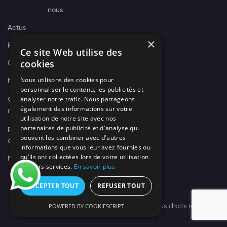
nous
Actus
×
Recrutement
Ce site Web utilise des
cookies
Contact
Nous utilisons des cookies pour
Nos techniciens
personnaliser le contenu, les publicités et
analyser notre trafic. Nous partageons
campagne-
également des informations sur votre
recrutement
utilisation de notre site avec nos
partenaires de publicité et d'analyse qui
politique de
peuvent les combiner avec d'autres
confidentialité
informations que vous leur avez fournies ou
qu'ils ont collectées lors de votre utilisation
Mentions légales
de leurs services.
En savoir plus
ACCEPTER TOUT
REFUSER TOUT
POWERED BY COOKIESCRIPT
© 2026 Need's Protect Création You'Nivers.
Tous droits réservés