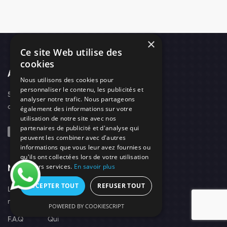
×
Ce site Web utilise des
cookies
Adresse
Nous utilisons des cookies pour
personnaliser le contenu, les publicités et
52, boulevard d'Arras - 42300 - Roanne
analyser notre trafic. Nous partageons
contact@needs-protect.fr
également des informations sur votre
utilisation de notre site avec nos
partenaires de publicité et d'analyse qui
peuvent les combiner avec d'autres
informations que vous leur avez fournies ou
qu'ils ont collectées lors de votre utilisation
de leurs services.
En savoir plus
Navigation
Suivez-Nous
ACCEPTER TOUT
REFUSER TOUT
Les
Tarifs
nuisibles
POWERED BY COOKIESCRIPT
F.A.Q
Qui