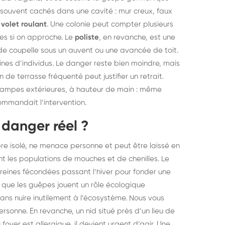
, souvent cachés dans une cavité : mur creux, faux
 volet roulant
. Une colonie peut compter plusieurs
ives si on approche. Le
poliste
, en revanche, est une
 de coupelle sous un auvent ou une avancée de toit.
nes d’individus. Le danger reste bien moindre, mais
 de terrasse fréquenté peut justifier un retrait.
s lampes extérieures, à hauteur de main : même
mmandait l’intervention.
 danger réel ?
bre isolé, ne menace personne et peut être laissé en
ent les populations de mouches et de chenilles. Le
 reines fécondées passant l’hiver pour fonder une
r que les guêpes jouent un rôle écologique
sans nuire inutilement à l’écosystème. Nous vous
ersonne. En revanche, un nid situé près d’un lieu de
oyer est allergique, il devient urgent d’agir. Une