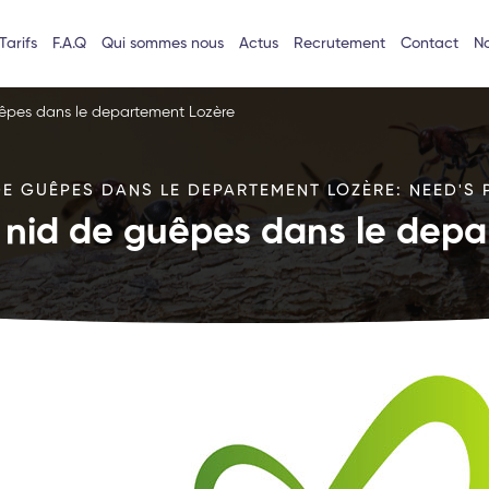
Tarifs
F.A.Q
Qui sommes nous
Actus
Recrutement
Contact
No
uêpes dans le departement Lozère
DE GUÊPES DANS LE DEPARTEMENT LOZÈRE: NEED'S P
 nid de guêpes dans le dep