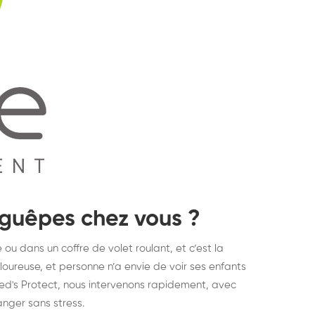
 guêpes chez vous ?
 ou dans un coffre de volet roulant, et c’est la
ureuse, et personne n’a envie de voir ses enfants
ed's Protect, nous intervenons rapidement, avec
anger sans stress.
struction de nid de
Dératisatio