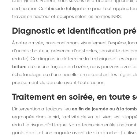
Chez Need's Protect, nous suivons un protocole rigoureux,
certification Certibiocide (obligatoire pour tout applicate
travail en hauteur et équipés selon les normes INRS.
Diagnostic et identification pr
À notre arrivée, nous confirmons visuellement l’espèce, loca
d’accès : hauteur, présence d’obstacles, sensibilité des o
réduite). Ce diagnostic détermine la technique et les équ
toiture
ou sur une façade en Lozère, nous pouvons avoir be
échafaudage ou d’une nacelle, en respectant les règles de
précisément du déroulé avant toute action.
Traitement en soirée, en toute s
L’intervention a toujours lieu
en fin de journée ou à la tomb
regroupée dans le nid, l’activité de va-et-vient est stoppé
réduit le risque d’attaque. Notre technicien enfile une comb
gants épais et une cagoule avant de s’approcher. Il utilis