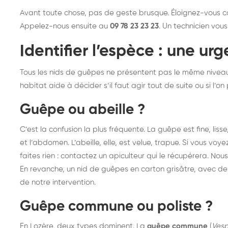
frelons : intervention
fr
Avant toute chose, pas de geste brusque. Éloignez-vous ca
Appelez-nous ensuite au
rapide partout en France
09 78 23 23 23
. Un technicien vou
in
Fr
Identifier l’espèce : une ur
Tous les nids de guêpes ne présentent pas le même niveau d
habitat aide à décider s’il faut agir tout de suite ou si l’o
Guêpe ou abeille ?
C’est la confusion la plus fréquente. La guêpe est fine, liss
et l’abdomen. L’abeille, elle, est velue, trapue. Si vous vo
faites rien : contactez un apiculteur qui le récupérera. No
En revanche, un nid de guêpes en carton grisâtre, avec des 
de notre intervention.
Guêpe commune ou poliste ?
En Lozère, deux types dominent. La
guêpe commune
(
Vesp