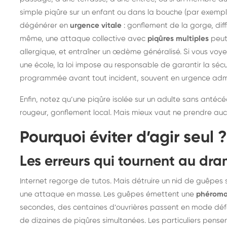
simple piqûre sur un enfant ou dans la bouche (par exemple
dégénérer en
urgence vitale
: gonflement de la gorge, diff
même, une attaque collective avec
piqûres multiples
peut
allergique, et entraîner un œdème généralisé. Si vous voy
une école, la loi impose au responsable de garantir la sécu
programmée avant tout incident, souvent en urgence admi
Enfin, notez qu’une piqûre isolée sur un adulte sans antéc
rougeur, gonflement local. Mais mieux vaut ne prendre auc
Pourquoi éviter d’agir seul ?
Les erreurs qui tournent au dr
Internet regorge de tutos. Mais détruire un nid de guêpes
une attaque en masse. Les guêpes émettent une
phéromo
secondes, des centaines d’ouvrières passent en mode défen
de dizaines de piqûres simultanées. Les particuliers pens