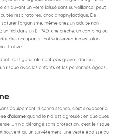
 en buvant un verre laissé sans surveillance) peut
icultés respiratoires, choc anaphylactique. De
 saturer l’organisme, même chez un adulte non
ez un nid dans un EHPAD, une crèche, un camping ou
rité des occupants : notre intervention est alors
nistrative.
édent n’est généralement pas grave : douleur,
un risque avec les enfants et les personnes âgées.
ame
 sans équipement ni connaissance, c’est s’exposer à
ne d’alarme
quand le nid est agressé : en quelques
se. Un nid dérangé sans protection, c’est le risque
ent souvent qu’un survêtement, une veste épaisse ou