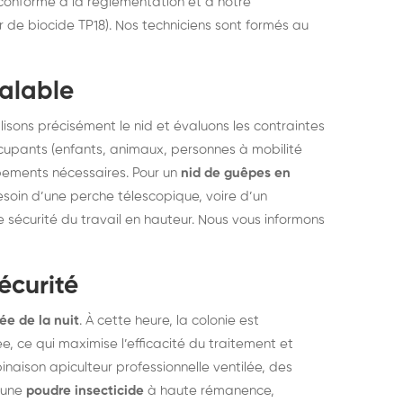
 conforme à la réglementation et à notre
ur de biocide TP18). Nos techniciens sont formés au
éalable
lisons précisément le nid et évaluons les contraintes
ccupants (enfants, animaux, personnes à mobilité
ipements nécessaires. Pour un
nid de guêpes en
soin d’une perche télescopique, voire d’un
 sécurité du travail en hauteur. Nous vous informons
écurité
ée de la nuit
. À cette heure, la colonie est
e, ce qui maximise l’efficacité du traitement et
inaison apiculteur professionnelle ventilée, des
e une
poudre insecticide
à haute rémanence,