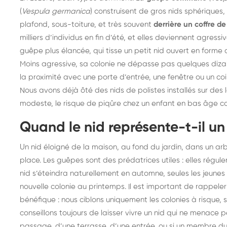
(
Vespula germanica
) construisent de gros nids sphériques
plafond, sous-toiture, et très souvent
derrière un coffre de
milliers d’individus en fin d’été, et elles deviennent agress
guêpe plus élancée, qui tisse un petit nid ouvert en forme
Moins agressive, sa colonie ne dépasse pas quelques dizai
la proximité avec une porte d’entrée, une fenêtre ou un coin
Nous avons déjà ôté des nids de polistes installés sur de
modeste, le risque de piqûre chez un enfant en bas âge co
Quand le nid représente-t-il un
Un nid éloigné de la maison, au fond du jardin, dans un ar
place. Les guêpes sont des prédatrices utiles : elles régul
nid s’éteindra naturellement en automne, seules les jeunes
nouvelle colonie au printemps. Il est important de rappele
bénéfique : nous ciblons uniquement les colonies à risque, 
conseillons toujours de laisser vivre un nid qui ne menace p
passage, d’une terrasse, d’une entrée, ou si un membre du f