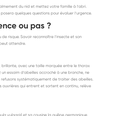
elons asiatiques :
durablemen
lmement du nid et mettez votre famille à l'abri.
s posera quelques questions pour évaluer l’urgence.
tervention partout en
souris, pa
ance
gence ou pas ?
e risque. Savoir reconnaître l’insecte et son
n peut attendre.
e, brillante, avec une taille marquée entre le thorax
yez un essaim d’abeilles accroché à une branche, ne
us refusons systématiquement de traiter des abeilles.
ouvrières qui entrent et sortent en continu, relève
ula vulgaris
) et sa cousine la guêpe germanique