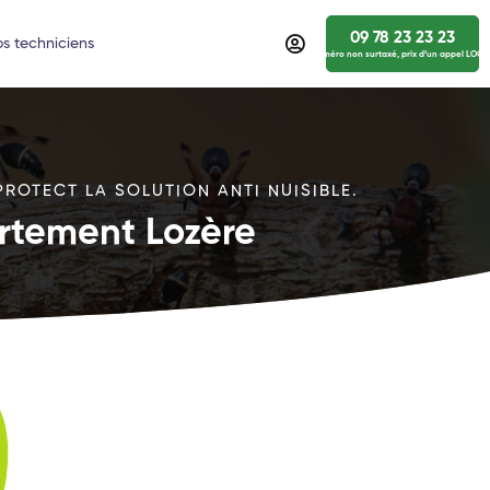
09 78 23 23 23
s techniciens
numéro non surtaxé, prix d’un appel LOCA
ROTECT LA SOLUTION ANTI NUISIBLE.
artement Lozère