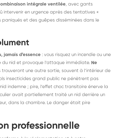
combinaison intégrale ventilée
, avec gants
û intervenir en urgence après des tentatives «
s paniqués et des guêpes disséminées dans le
olument
, jamais d’essence
: vous risquez un incendie ou une
tie du nid et provoque l’attaque immédiate.
Ne
 trouveront une autre sortie, souvent à l’intérieur de
sols insecticides grand public ne pénètrent pas
d indemne ; pire, l’effet choc transitoire énerve la
ulier avait partiellement traité un nid derrière un
ieur, dans la chambre. Le danger était pire
on professionnelle