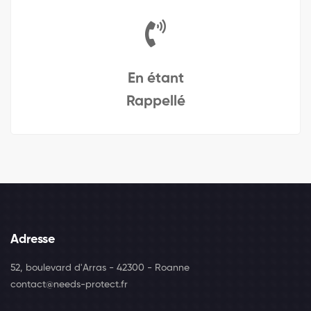
En étant
Rappellé
Adresse
52, boulevard d'Arras - 42300 - Roanne
contact@needs-protect.fr