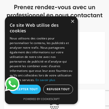
Prenez rendez-vous avec un
professionnel en nous contactant
×
Ce site Web utilise des
cookies
Nous utilisons des cookies pour
personnaliser le contenu, les publicités et
analyser notre trafic. Nous partageons
également des informations sur votre
utilisation de notre site avec nos
partenaires de publicité et d'analyse qui
Via notre
peuvent les combiner avec d'autres
informations que vous leur avez fournies ou
Site internet
qu'ils ont collectées lors de votre utilisation
de leurs services.
En savoir plus
ACCEPTER TOUT
REFUSER TOUT
* numéro non surtaxé
POWERED BY COOKIESCRIPT
prix d’un appel LOCAL