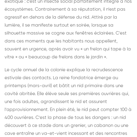
exotique : c’est un insecte social parfaitement intégré à nos
écosystèmes. Contrairement à sa réputation, il n’est pas
agressif en dehors de la défense du nid. Attiré par la
lumière, il se manifeste surtout en soirée, lorsque sa
silhouette massive se cogne aux fenêtres éclairées. C’est
dans ces moments que les habitants nous appellent,
souvent en urgence, après avoir vu « un frelon qui tape à la
vitre » ou « beaucoup de frelons dans le jardin ».
Le cycle annuel de la colonie explique la recrudescence
estivale des contacts. La reine fondatrice émerge au
printemps (mars-avril) et bâtit un nid primaire dans une
cavité abritée. Elle élève seule ses premières ouvrières qui,
une fois adultes, agrandissent le nid et assurent
l’approvisionnement. En plein été, le nid peut compter 100 à
400 ouvrières. C’est la phase de tous les dangers : un nid
découvert à ce stade dans un grenier, un cabanon ou une
cave entraîne un va-et-vient incessant et des rencontres