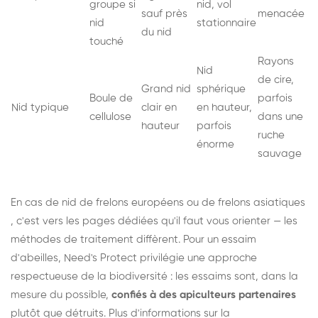
groupe si
nid, vol
sauf près
menacée
nid
stationnaire
du nid
touché
Rayons
Nid
de cire,
Grand nid
sphérique
Boule de
parfois
Nid typique
clair en
en hauteur,
cellulose
dans une
hauteur
parfois
ruche
énorme
sauvage
En cas de nid de
frelons européens
ou de
frelons asiatiques
, c'est vers les pages dédiées qu'il faut vous orienter — les
méthodes de traitement diffèrent. Pour un essaim
d'abeilles, Need's Protect privilégie une approche
respectueuse de la biodiversité : les essaims sont, dans la
mesure du possible,
confiés à des apiculteurs partenaires
plutôt que détruits. Plus d'informations sur la