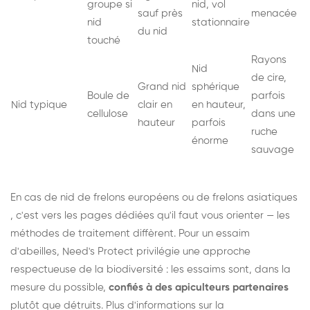
groupe si
nid, vol
sauf près
menacée
nid
stationnaire
du nid
touché
Rayons
Nid
de cire,
Grand nid
sphérique
Boule de
parfois
Nid typique
clair en
en hauteur,
cellulose
dans une
hauteur
parfois
ruche
énorme
sauvage
En cas de nid de
frelons européens
ou de
frelons asiatiques
, c'est vers les pages dédiées qu'il faut vous orienter — les
méthodes de traitement diffèrent. Pour un essaim
d'abeilles, Need's Protect privilégie une approche
respectueuse de la biodiversité : les essaims sont, dans la
mesure du possible,
confiés à des apiculteurs partenaires
plutôt que détruits. Plus d'informations sur la