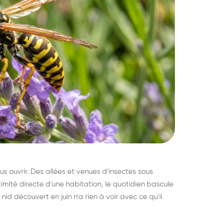
s ouvrir. Des allées et venues d'insectes sous
imité directe d'une habitation, le quotidien bascule
nid découvert en juin n'a rien à voir avec ce qu'il
ratisation : éliminer
Traitemen