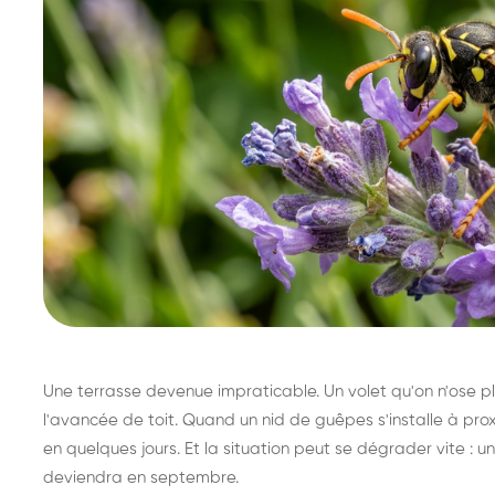
Une terrasse devenue impraticable. Un volet qu'on n'ose plu
l'avancée de toit. Quand un nid de guêpes s'installe à prox
en quelques jours. Et la situation peut se dégrader vite : un 
deviendra en septembre.
Destruction de nid de
Dé