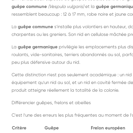
guêpe commune
(Vespula vulgaris)
et la
guêpe germaniq
ressemblent beaucoup : 12 à 17 mm, robe noire et jaune cont
La
guêpe commune
s'installe plus volontiers en hauteur, 
charpentes ou les greniers. Son nid en cellulose mâchée pre
La
guêpe germanique
privilégie les emplacements plus dis
roulants, vide-sanitaires, terriers abandonnés au sol, parfo
peu plus défensive autour du nid.
Cette distinction n'est pas seulement académique : un nid
équipement qu'un nid au sol, et un nid en cavité fermée 
produit atteigne réellement la totalité de la colonie.
Différencier guêpes, frelons et abeilles
C'est l'une des erreurs les plus fréquentes au moment de l'a
Critère
Guêpe
Frelon européen