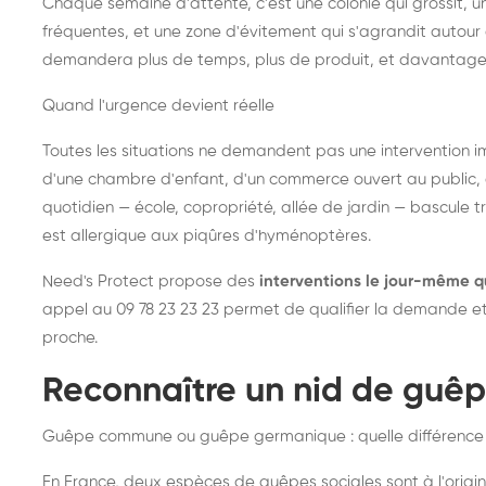
Chaque semaine d'attente, c'est une colonie qui grossit, un
fréquentes, et une zone d'évitement qui s'agrandit autour 
demandera plus de temps, plus de produit, et davantage
Quand l'urgence devient réelle
Toutes les situations ne demandent pas une intervention im
d'une chambre d'enfant, d'un commerce ouvert au public, 
quotidien — école, copropriété, allée de jardin — bascule t
est allergique aux piqûres d'hyménoptères.
Need's Protect propose des
interventions le jour-même q
appel au 09 78 23 23 23 permet de qualifier la demande et d
proche.
Reconnaître un nid de guê
Guêpe commune ou guêpe germanique : quelle différence
En France, deux espèces de guêpes sociales sont à l'origin