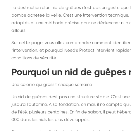
frelons asiatiques :
du
La destruction d'un nid de guêpes n'est pas un geste que
intervention partout en
so
bombe achetée la veille. C'est une intervention techniqu
adaptés et une méthode précise pour ne déclencher ni piqû
France
ailleurs.
Sur cette page, vous allez comprendre comment identifier
l'intervention, et pourquoi Need's Protect intervient rapid
conditions de sécurité.
Pourquoi un nid de guêpes 
Une colonie qui grossit chaque semaine
Un nid de guêpes n'est pas une structure stable. C'est u
jusqu'à l'automne. À sa fondation, en mai, il ne compte qu'
de l'été, plusieurs centaines. En fin de saison, il peut hébe
000 dans les nids les plus développés.