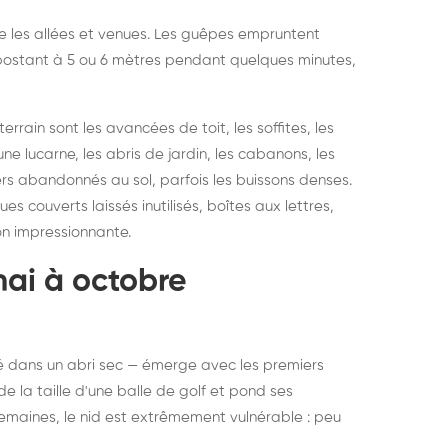
vre les allées et venues. Les guêpes empruntent
se postant à 5 ou 6 mètres pendant quelques minutes,
rain sont les avancées de toit, les soffites, les
ne lucarne, les abris de jardin, les cabanons, les
ers abandonnés au sol, parfois les buissons denses.
 couverts laissés inutilisés, boîtes aux lettres,
on impressionnante.
mai à octobre
rné dans un abri sec — émerge avec les premiers
e la taille d'une balle de golf et pond ses
semaines, le nid est extrêmement vulnérable : peu