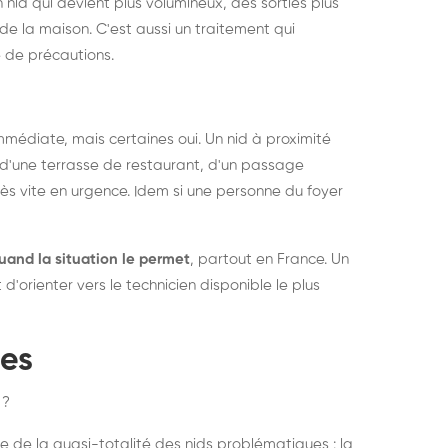
 nid qui devient plus volumineux, des sorties plus
de la maison. C'est aussi un traitement qui
 de précautions.
médiate, mais certaines oui. Un nid à proximité
d'une terrasse de restaurant, d'un passage
rès vite en urgence. Idem si une personne du foyer
uand la situation le permet
, partout en France. Un
'orienter vers le technicien disponible le plus
pes
 ?
e de la quasi-totalité des nids problématiques : la