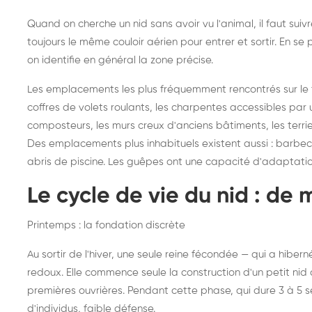
Quand on cherche un nid sans avoir vu l'animal, il faut sui
toujours le même couloir aérien pour entrer et sortir. En 
on identifie en général la zone précise.
Les emplacements les plus fréquemment rencontrés sur le ter
coffres de volets roulants, les charpentes accessibles par u
composteurs, les murs creux d'anciens bâtiments, les terri
Des emplacements plus inhabituels existent aussi : barbecues
abris de piscine. Les guêpes ont une capacité d'adaptati
Le cycle de vie du nid : de 
Printemps : la fondation discrète
Au sortir de l'hiver, une seule reine fécondée — qui a hibe
redoux. Elle commence seule la construction d'un petit nid d
premières ouvrières. Pendant cette phase, qui dure 3 à 5 
d'individus, faible défense.