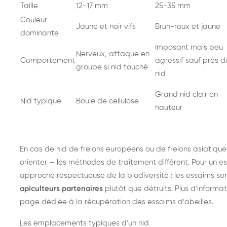
Taille
12-17 mm
25-35 mm
Couleur
Jaune et noir vifs
Brun-roux et jaune
dominante
Imposant mais peu
Nerveux, attaque en
Comportement
agressif sauf près d
groupe si nid touché
nid
Grand nid clair en
Nid typique
Boule de cellulose
hauteur
En cas de nid de
frelons européens
ou de
frelons asiatique
orienter — les méthodes de traitement diffèrent. Pour un es
approche respectueuse de la biodiversité : les essaims so
apiculteurs partenaires
plutôt que détruits. Plus d'informat
page dédiée à la récupération des essaims d'abeilles
.
Les emplacements typiques d'un nid