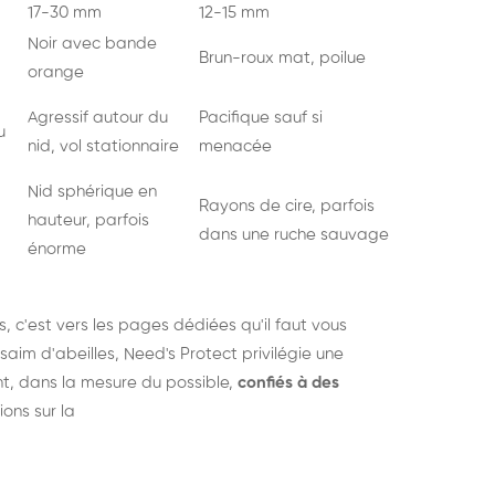
17-30 mm
12-15 mm
Noir avec bande
Brun-roux mat, poilue
orange
Agressif autour du
Pacifique sauf si
u
nid, vol stationnaire
menacée
Nid sphérique en
Rayons de cire, parfois
hauteur, parfois
dans une ruche sauvage
énorme
s
, c'est vers les pages dédiées qu'il faut vous
saim d'abeilles, Need's Protect privilégie une
nt, dans la mesure du possible,
confiés à des
ions sur la