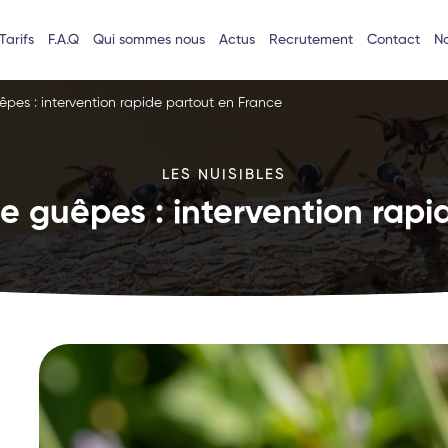
Tarifs
F.A.Q
Qui sommes nous
Actus
Recrutement
Contact
No
êpes : intervention rapide partout en France
LES NUISIBLES
e guêpes : intervention rapi