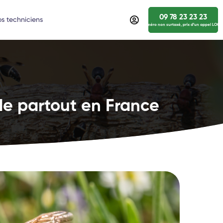
09 78 23 23 23
s techniciens
numéro non surtaxé, prix d’un appel LOCA
de partout en France