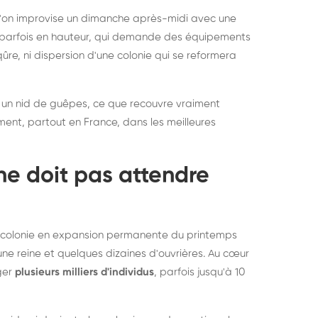
rablement rats et
de lit : de
 l'on improvise un dimanche après-midi avec une
uris, partout en France
partout e
e, parfois en hauteur, qui demande des équipements
re, ni dispersion d'une colonie qui se reformera
 un nid de guêpes, ce que recouvre vraiment
ement, partout en France, dans les meilleures
ne doit pas attendre
ne colonie en expansion permanente du printemps
une reine et quelques dizaines d'ouvrières. Au cœur
rger
plusieurs milliers d'individus
, parfois jusqu'à 10