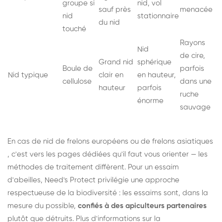
groupe si
nid, vol
sauf près
menacée
nid
stationnaire
du nid
touché
Rayons
Nid
de cire,
Grand nid
sphérique
Boule de
parfois
Nid typique
clair en
en hauteur,
cellulose
dans une
hauteur
parfois
ruche
énorme
sauvage
En cas de nid de
frelons européens
ou de
frelons asiatiques
, c'est vers les pages dédiées qu'il faut vous orienter — les
méthodes de traitement diffèrent. Pour un essaim
d'abeilles, Need's Protect privilégie une approche
respectueuse de la biodiversité : les essaims sont, dans la
mesure du possible,
confiés à des apiculteurs partenaires
plutôt que détruits. Plus d'informations sur la