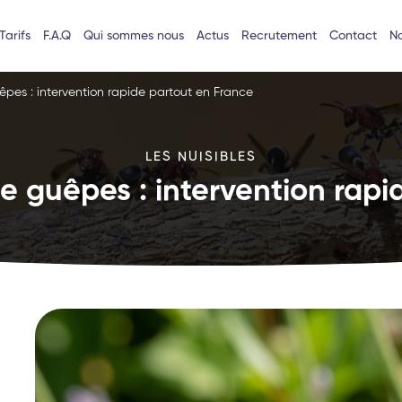
Tarifs
F.A.Q
Qui sommes nous
Actus
Recrutement
Contact
No
êpes : intervention rapide partout en France
LES NUISIBLES
e guêpes : intervention rapi