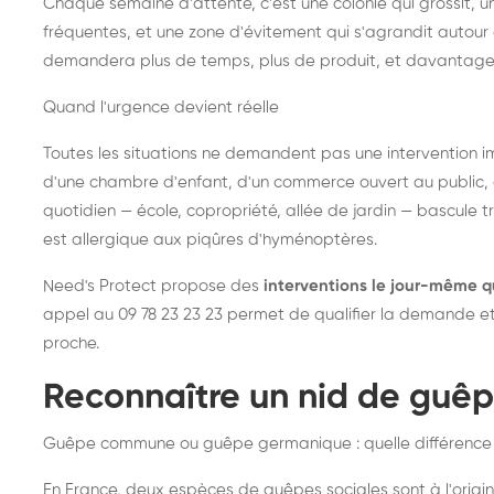
Chaque semaine d'attente, c'est une colonie qui grossit, un
fréquentes, et une zone d'évitement qui s'agrandit autour 
demandera plus de temps, plus de produit, et davantage
Quand l'urgence devient réelle
Toutes les situations ne demandent pas une intervention im
d'une chambre d'enfant, d'un commerce ouvert au public, 
quotidien — école, copropriété, allée de jardin — bascule t
est allergique aux piqûres d'hyménoptères.
Need's Protect propose des
interventions le jour-même q
appel au 09 78 23 23 23 permet de qualifier la demande et d
proche.
Reconnaître un nid de guê
Guêpe commune ou guêpe germanique : quelle différence
En France, deux espèces de guêpes sociales sont à l'origin