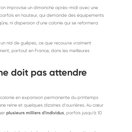
rablement rats et
de lit : de
 l'on improvise un dimanche après-midi avec une
uris, partout en France
partout e
e, parfois en hauteur, qui demande des équipements
re, ni dispersion d'une colonie qui se reformera
 un nid de guêpes, ce que recouvre vraiment
ement, partout en France, dans les meilleures
ne doit pas attendre
ne colonie en expansion permanente du printemps
une reine et quelques dizaines d'ouvrières. Au cœur
rger
plusieurs milliers d'individus
, parfois jusqu'à 10