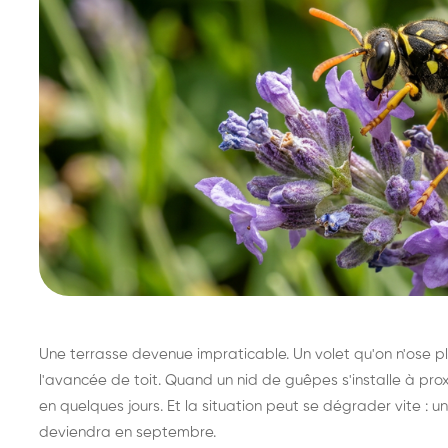
Une terrasse devenue impraticable. Un volet qu'on n'ose plu
l'avancée de toit. Quand un nid de guêpes s'installe à prox
en quelques jours. Et la situation peut se dégrader vite : un 
deviendra en septembre.
Destruction de nid de
Dé