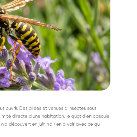
s ouvrir. Des allées et venues d'insectes sous
imité directe d'une habitation, le quotidien bascule
nid découvert en juin n'a rien à voir avec ce qu'il
ratisation : éliminer
Traitemen