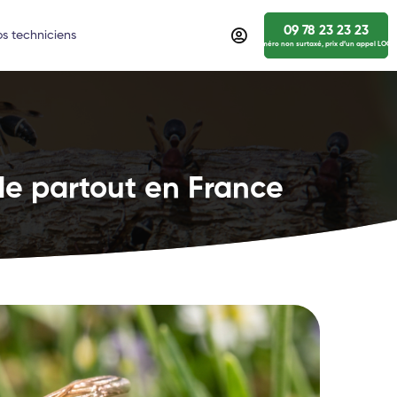
09 78 23 23 23
s techniciens
numéro non surtaxé, prix d’un appel LOCA
de partout en France