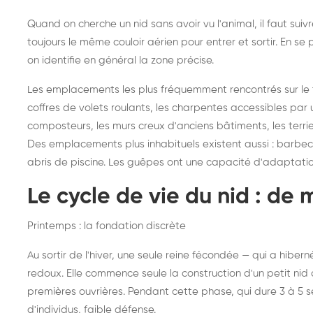
Quand on cherche un nid sans avoir vu l'animal, il faut sui
toujours le même couloir aérien pour entrer et sortir. En 
on identifie en général la zone précise.
Les emplacements les plus fréquemment rencontrés sur le ter
coffres de volets roulants, les charpentes accessibles par u
composteurs, les murs creux d'anciens bâtiments, les terri
Des emplacements plus inhabituels existent aussi : barbecues
abris de piscine. Les guêpes ont une capacité d'adaptati
Le cycle de vie du nid : de 
Printemps : la fondation discrète
Au sortir de l'hiver, une seule reine fécondée — qui a hibe
redoux. Elle commence seule la construction d'un petit nid d
premières ouvrières. Pendant cette phase, qui dure 3 à 5 
d'individus, faible défense.