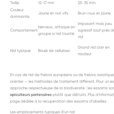
Taille
12-17 mm
25-35 mm
Couleur
Jaune et noir vifs
Brun-roux et jaune
dominante
Imposant mais peu
Nerveux, attaque en
Comportement
agressif sauf près d
groupe si nid touché
nid
Grand nid clair en
Nid typique
Boule de cellulose
hauteur
En cas de nid de
frelons européens
ou de
frelons asiatique
orienter — les méthodes de traitement diffèrent. Pour un es
approche respectueuse de la biodiversité : les essaims so
apiculteurs partenaires
plutôt que détruits. Plus d'informat
page dédiée à la récupération des essaims d'abeilles
.
Les emplacements typiques d'un nid