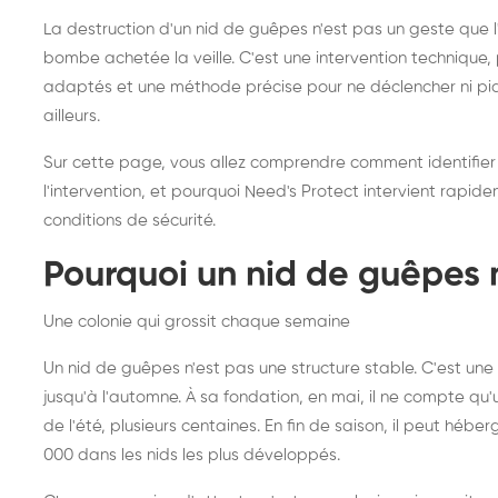
frelons asiatiques :
du
La destruction d'un nid de guêpes n'est pas un geste que
intervention partout en
so
bombe achetée la veille. C'est une intervention techniqu
adaptés et une méthode précise pour ne déclencher ni piqû
France
ailleurs.
Sur cette page, vous allez comprendre comment identifier
l'intervention, et pourquoi Need's Protect intervient rapid
conditions de sécurité.
Pourquoi un nid de guêpes 
Une colonie qui grossit chaque semaine
Un nid de guêpes n'est pas une structure stable. C'est u
jusqu'à l'automne. À sa fondation, en mai, il ne compte qu'
de l'été, plusieurs centaines. En fin de saison, il peut hébe
000 dans les nids les plus développés.