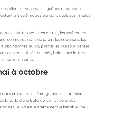
vre les allées et venues. Les guêpes empruntent
se postant à 5 ou 6 mètres pendant quelques minutes,
rain sont les avancées de toit, les soffites, les
ne lucarne, les abris de jardin, les cabanons, les
ers abandonnés au sol, parfois les buissons denses.
 couverts laissés inutilisés, boîtes aux lettres,
on impressionnante.
mai à octobre
rné dans un abri sec — émerge avec les premiers
e la taille d'une balle de golf et pond ses
semaines, le nid est extrêmement vulnérable : peu