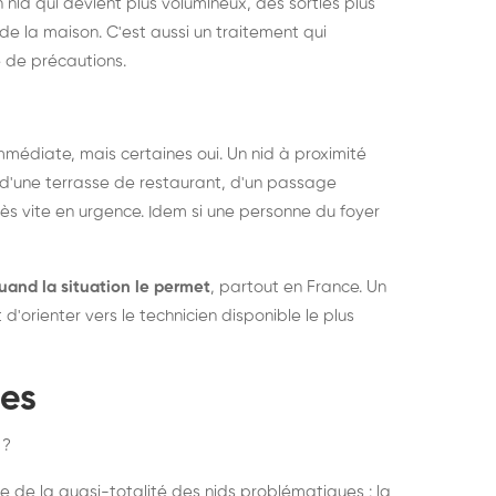
 nid qui devient plus volumineux, des sorties plus
de la maison. C'est aussi un traitement qui
 de précautions.
médiate, mais certaines oui. Un nid à proximité
d'une terrasse de restaurant, d'un passage
rès vite en urgence. Idem si une personne du foyer
uand la situation le permet
, partout en France. Un
'orienter vers le technicien disponible le plus
pes
 ?
e de la quasi-totalité des nids problématiques : la