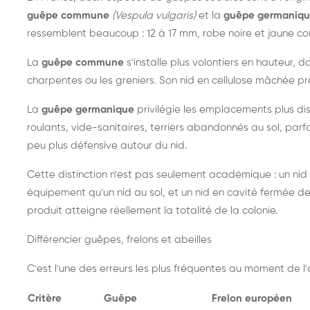
guêpe commune
(Vespula vulgaris)
et la
guêpe germaniq
ressemblent beaucoup : 12 à 17 mm, robe noire et jaune cont
La
guêpe commune
s'installe plus volontiers en hauteur, 
charpentes ou les greniers. Son nid en cellulose mâchée pre
La
guêpe germanique
privilégie les emplacements plus dis
roulants, vide-sanitaires, terriers abandonnés au sol, parfo
peu plus défensive autour du nid.
Cette distinction n'est pas seulement académique : un nid
équipement qu'un nid au sol, et un nid en cavité fermée 
produit atteigne réellement la totalité de la colonie.
Différencier guêpes, frelons et abeilles
C'est l'une des erreurs les plus fréquentes au moment de l'a
Critère
Guêpe
Frelon européen