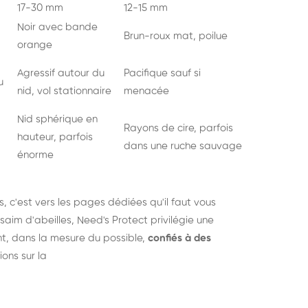
17-30 mm
12-15 mm
Noir avec bande
Brun-roux mat, poilue
orange
Agressif autour du
Pacifique sauf si
u
nid, vol stationnaire
menacée
Nid sphérique en
Rayons de cire, parfois
hauteur, parfois
dans une ruche sauvage
énorme
s
, c'est vers les pages dédiées qu'il faut vous
saim d'abeilles, Need's Protect privilégie une
nt, dans la mesure du possible,
confiés à des
ions sur la