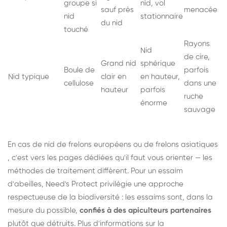
groupe si
nid, vol
sauf près
menacée
nid
stationnaire
du nid
touché
Rayons
Nid
de cire,
Grand nid
sphérique
Boule de
parfois
Nid typique
clair en
en hauteur,
cellulose
dans une
hauteur
parfois
ruche
énorme
sauvage
En cas de nid de
frelons européens
ou de
frelons asiatiques
, c'est vers les pages dédiées qu'il faut vous orienter — les
méthodes de traitement diffèrent. Pour un essaim
d'abeilles, Need's Protect privilégie une approche
respectueuse de la biodiversité : les essaims sont, dans la
mesure du possible,
confiés à des apiculteurs partenaires
plutôt que détruits. Plus d'informations sur la