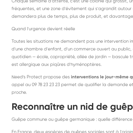
Chaque semaine d'attente, c'est une colonie qui grossit, un
fréquentes, et une zone d'évitement qui s'agrandit autour 
demandera plus de temps, plus de produit, et davantage
Quand l'urgence devient réelle
Toutes les situations ne demandent pas une intervention im
d'une chambre d'enfant, d'un commerce ouvert au public, 
quotidien — école, copropriété, allée de jardin — bascule t
est allergique aux piqûres d'hyménoptères.
Need's Protect propose des
interventions le jour-même q
appel au 09 78 23 23 23 permet de qualifier la demande et d
proche.
Reconnaître un nid de guê
Guêpe commune ou guêpe germanique : quelle différence
En France, deux espèces de guêpes sociales sont à l'origin