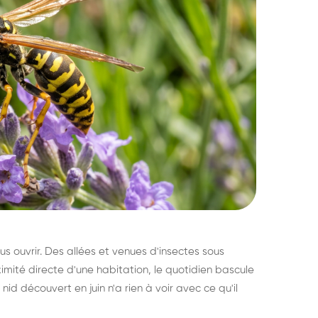
s ouvrir. Des allées et venues d'insectes sous
imité directe d'une habitation, le quotidien bascule
nid découvert en juin n'a rien à voir avec ce qu'il
ratisation : éliminer
Traitemen