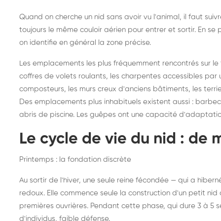
Quand on cherche un nid sans avoir vu l'animal, il faut sui
toujours le même couloir aérien pour entrer et sortir. En 
on identifie en général la zone précise.
Les emplacements les plus fréquemment rencontrés sur le ter
coffres de volets roulants, les charpentes accessibles par u
composteurs, les murs creux d'anciens bâtiments, les terri
Des emplacements plus inhabituels existent aussi : barbecues
abris de piscine. Les guêpes ont une capacité d'adaptati
Le cycle de vie du nid : de 
Printemps : la fondation discrète
Au sortir de l'hiver, une seule reine fécondée — qui a hibe
redoux. Elle commence seule la construction d'un petit nid d
premières ouvrières. Pendant cette phase, qui dure 3 à 5 
d'individus, faible défense.