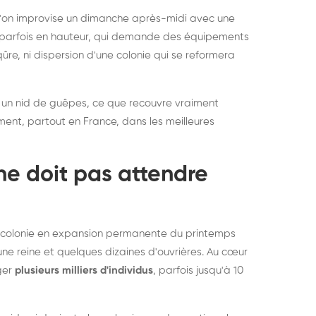
rablement rats et
de lit : de
 l'on improvise un dimanche après-midi avec une
uris, partout en France
partout e
e, parfois en hauteur, qui demande des équipements
re, ni dispersion d'une colonie qui se reformera
 un nid de guêpes, ce que recouvre vraiment
ement, partout en France, dans les meilleures
ne doit pas attendre
ne colonie en expansion permanente du printemps
une reine et quelques dizaines d'ouvrières. Au cœur
rger
plusieurs milliers d'individus
, parfois jusqu'à 10