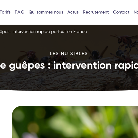
Tarifs
F.A.Q
Qui sommes nous
Actus
Recrutement
Contact
No
êpes : intervention rapide partout en France
LES NUISIBLES
e guêpes : intervention rapi