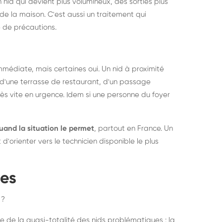
 nid qui devient plus volumineux, des sorties plus
de la maison. C'est aussi un traitement qui
 de précautions.
médiate, mais certaines oui. Un nid à proximité
d'une terrasse de restaurant, d'un passage
rès vite en urgence. Idem si une personne du foyer
uand la situation le permet
, partout en France. Un
'orienter vers le technicien disponible le plus
pes
 ?
e de la quasi-totalité des nids problématiques : la