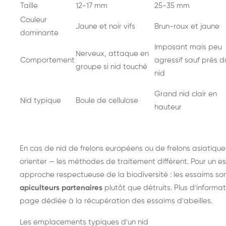
Taille
12-17 mm
25-35 mm
Couleur
Jaune et noir vifs
Brun-roux et jaune
dominante
Imposant mais peu
Nerveux, attaque en
Comportement
agressif sauf près d
groupe si nid touché
nid
Grand nid clair en
Nid typique
Boule de cellulose
hauteur
En cas de nid de
frelons européens
ou de
frelons asiatique
orienter — les méthodes de traitement diffèrent. Pour un es
approche respectueuse de la biodiversité : les essaims so
apiculteurs partenaires
plutôt que détruits. Plus d'informat
page dédiée à la récupération des essaims d'abeilles
.
Les emplacements typiques d'un nid