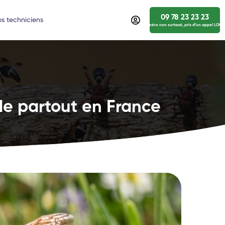
09 78 23 23 23
s techniciens
numéro non surtaxé, prix d’un appel LOCA
de partout en France