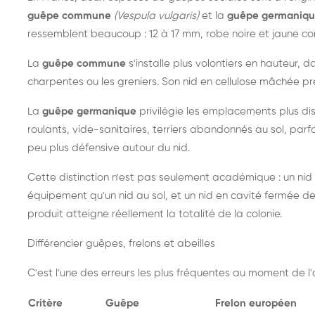
guêpe commune
(Vespula vulgaris)
et la
guêpe germaniq
ressemblent beaucoup : 12 à 17 mm, robe noire et jaune cont
La
guêpe commune
s'installe plus volontiers en hauteur, 
charpentes ou les greniers. Son nid en cellulose mâchée pre
La
guêpe germanique
privilégie les emplacements plus dis
roulants, vide-sanitaires, terriers abandonnés au sol, parfo
peu plus défensive autour du nid.
Cette distinction n'est pas seulement académique : un nid
équipement qu'un nid au sol, et un nid en cavité fermée 
produit atteigne réellement la totalité de la colonie.
Différencier guêpes, frelons et abeilles
C'est l'une des erreurs les plus fréquentes au moment de l'a
Critère
Guêpe
Frelon européen