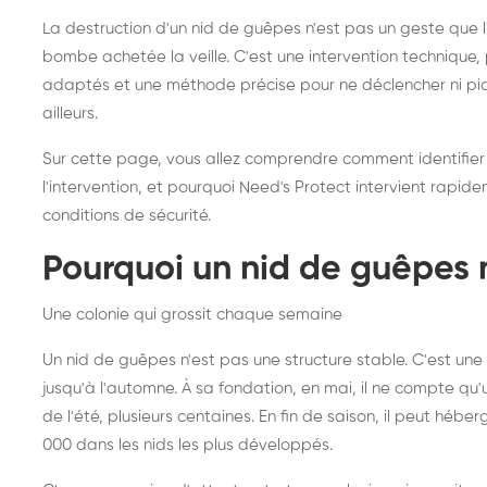
frelons asiatiques :
du
La destruction d'un nid de guêpes n'est pas un geste que
intervention partout en
so
bombe achetée la veille. C'est une intervention techniqu
adaptés et une méthode précise pour ne déclencher ni piqû
France
ailleurs.
Sur cette page, vous allez comprendre comment identifier
l'intervention, et pourquoi Need's Protect intervient rapid
conditions de sécurité.
Pourquoi un nid de guêpes 
Une colonie qui grossit chaque semaine
Un nid de guêpes n'est pas une structure stable. C'est u
jusqu'à l'automne. À sa fondation, en mai, il ne compte qu'
de l'été, plusieurs centaines. En fin de saison, il peut hébe
000 dans les nids les plus développés.