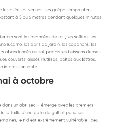
vre les allées et venues. Les guêpes empruntent
se postant à 5 ou 6 mètres pendant quelques minutes,
rain sont les avancées de toit, les soffites, les
ne lucarne, les abris de jardin, les cabanons, les
ers abandonnés au sol, parfois les buissons denses.
 couverts laissés inutilisés, boîtes aux lettres,
on impressionnante.
mai à octobre
rné dans un abri sec — émerge avec les premiers
e la taille d'une balle de golf et pond ses
semaines, le nid est extrêmement vulnérable : peu