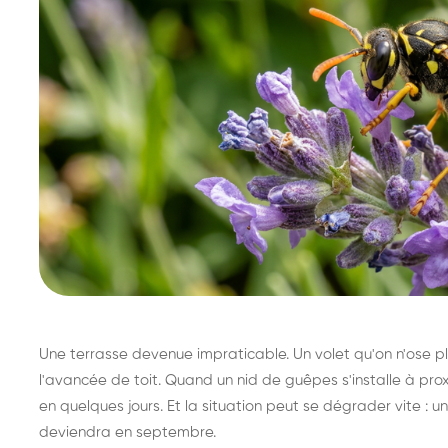
Une terrasse devenue impraticable. Un volet qu'on n'ose plu
l'avancée de toit. Quand un nid de guêpes s'installe à prox
en quelques jours. Et la situation peut se dégrader vite : un 
deviendra en septembre.
Destruction de nid de
Dé