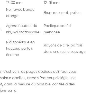
17-30 mm
12-15 mm
Noir avec bande
Brun-roux mat, poilue
orange
Agressif autour du
Pacifique sauf si
u
nid, vol stationnaire
menacée
Nid sphérique en
Rayons de cire, parfois
hauteur, parfois
dans une ruche sauvage
énorme
s
, c'est vers les pages dédiées qu'il faut vous
saim d'abeilles, Need's Protect privilégie une
nt, dans la mesure du possible,
confiés à des
ions sur la