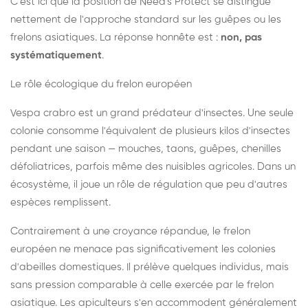
C'est ici que la position de Need's Protect se distingue
nettement de l'approche standard sur les guêpes ou les
frelons asiatiques. La réponse honnête est :
non, pas
systématiquement
.
Le rôle écologique du frelon européen
Vespa crabro est un grand prédateur d'insectes. Une seule
colonie consomme l'équivalent de plusieurs kilos d'insectes
pendant une saison — mouches, taons, guêpes, chenilles
défoliatrices, parfois même des nuisibles agricoles. Dans un
écosystème, il joue un rôle de régulation que peu d'autres
espèces remplissent.
Contrairement à une croyance répandue, le frelon
européen ne menace pas significativement les colonies
d'abeilles domestiques. Il prélève quelques individus, mais
sans pression comparable à celle exercée par le frelon
asiatique. Les apiculteurs s'en accommodent généralement