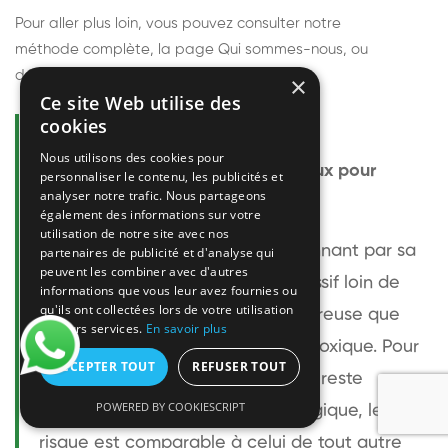
Pour aller plus loin, vous pouvez consulter notre
méthode complète
, la page
Qui sommes-nous
, ou
découvrir
nos techniciens
.
×
Ce site Web utilise des
cookies
Questions fréquentes
Nous utilisons des cookies pour
Le frelon européen est-il dangereux pour
personnaliser le contenu, les publicités et
analyser notre trafic. Nous partageons
l'homme ?
également des informations sur votre
utilisation de notre site avec nos
Le frelon européen est impressionnant par sa
partenaires de publicité et d'analyse qui
peuvent les combiner avec d'autres
taille mais relativement peu agressif loin de
informations que vous leur avez fournies ou
qu'ils ont collectées lors de votre utilisation
son nid. Sa piqûre est plus douloureuse que
de leurs services.
En savoir plus
celle d'une guêpe sans être plus toxique. Pour
ACCEPTER TOUT
REFUSER TOUT
une personne non allergique, elle reste
POWERED BY COOKIESCRIPT
bénigne. Pour une personne allergique, le
risque est comparable à celui de tout autre