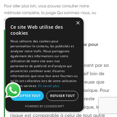
Pour aller plus loin, vous pouvez consulter notre
méthode complète
, la page
Qui sommes-nous
, ou
découvrir
nos techniciens
.
×
Ce site Web utilise des
cookies
Questions fréquentes
Nous utilisons des cookies pour
Le frelon européen est-il dangereux pour
personnaliser le contenu, les publicités et
analyser notre trafic. Nous partageons
l'homme ?
également des informations sur votre
utilisation de notre site avec nos
Le frelon européen est impressionnant par sa
partenaires de publicité et d'analyse qui
peuvent les combiner avec d'autres
taille mais relativement peu agressif loin de
informations que vous leur avez fournies ou
qu'ils ont collectées lors de votre utilisation
son nid. Sa piqûre est plus douloureuse que
de leurs services.
En savoir plus
celle d'une guêpe sans être plus toxique. Pour
ACCEPTER TOUT
REFUSER TOUT
une personne non allergique, elle reste
POWERED BY COOKIESCRIPT
bénigne. Pour une personne allergique, le
risque est comparable à celui de tout autre