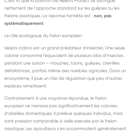
C'est ici que la position de Need's Protect se distingue
nettement de l'approche standard sur les guêpes ou les
frelons asiatiques. La réponse honnête est :
non, pas
systématiquement
.
Le rôle écologique du frelon européen
Vespa crabro est un grand prédateur d'insectes. Une seule
colonie consomme l'équivalent de plusieurs kilos d'insectes
pendant une saison — mouches, taons, guêpes, chenilles
défoliatrices, parfois même des nuisibles agricoles. Dans un
écosystème, il joue un rôle de régulation que peu d'autres
espèces remplissent.
Contrairement à une croyance répandue, le frelon
européen ne menace pas significativement les colonies
d'abeilles domestiques. Il prélève quelques individus, mais
sans pression comparable à celle exercée par le frelon
asiatique. Les apiculteurs s'en accommodent généralement