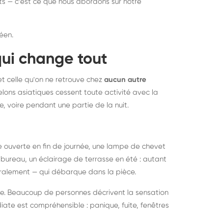
nts — c'est ce que nous abordons sur notre
éen.
qui change tout
et celle qu'on ne retrouve chez
aucun autre
lons asiatiques cessent toute activité avec la
e, voire pendant une partie de la nuit.
ée ouverte en fin de journée, une lampe de chevet
bureau, un éclairage de terrasse en été : autant
néralement — qui débarque dans la pièce.
rise. Beaucoup de personnes décrivent la sensation
ate est compréhensible : panique, fuite, fenêtres