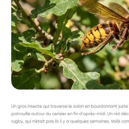
Un gros insecte qui traverse le salon en bourdonnant juste 
patrouille autour du cerisier en fin d'après-midi. Un nid 
rugby, qui n'était pas là il y a quelques semaines. Voilà co