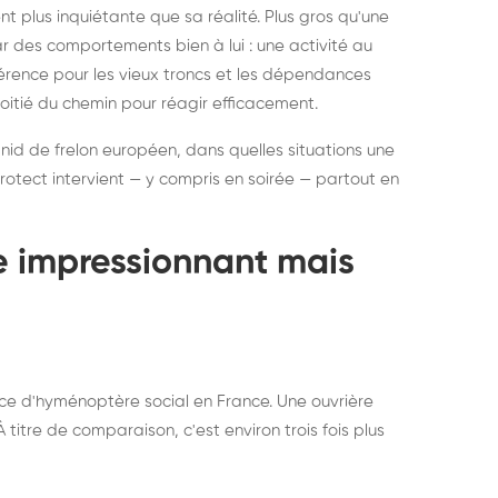
ratisation : éliminer
Traitemen
 plus inquiétante que sa réalité. Plus gros qu'une
rablement rats et
de lit : de
par des comportements bien à lui : une activité au
uris, partout en France
partout e
éférence pour les vieux troncs et les dépendances
moitié du chemin pour réagir efficacement.
 nid de frelon européen, dans quelles situations une
otect intervient — y compris en soirée — partout en
te impressionnant mais
ce d'hyménoptère social en France. Une ouvrière
titre de comparaison, c'est environ trois fois plus