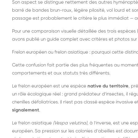
Son aspect se distingue nettement des autres hyménoptèr
barré de bandes brun-roux, légère pilosité, vol lourd et s
passage est probablement le critère le plus immédiat — on 
Pour une comparaison visuelle détaillée des trois espèces (
avons publié un guide complet avec critères et photos sur 
Frelon européen ou frelon asiatique : pourquoi cette distinc
Cette confusion fait partie des plus fréquentes au moment
comportements et aux statuts très différents.
Le frelon européen est une espèce
native du territoire
, pr
un rôle écologique réel : grand prédateur d'insectes, il r
chenilles défoliatrices. Il n'est pas classé espèce invasive et
signalement
.
Le frelon asiatique
(Vespa velutina)
, à l'inverse, est une es
européen. Sa pression sur les colonies d'abeilles est do