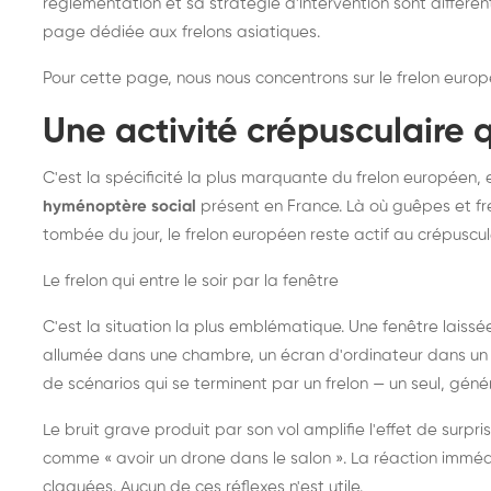
réglementation et sa stratégie d'intervention sont différe
page dédiée aux frelons asiatiques
.
Pour cette page, nous nous concentrons sur le frelon europ
Une activité crépusculaire 
C'est la spécificité la plus marquante du frelon européen, 
hyménoptère social
présent en France. Là où guêpes et fre
tombée du jour, le frelon européen reste actif au crépuscul
Le frelon qui entre le soir par la fenêtre
C'est la situation la plus emblématique. Une fenêtre laiss
allumée dans une chambre, un écran d'ordinateur dans un 
de scénarios qui se terminent par un frelon — un seul, gé
Le bruit grave produit par son vol amplifie l'effet de surp
comme « avoir un drone dans le salon ». La réaction immédi
claquées. Aucun de ces réflexes n'est utile.