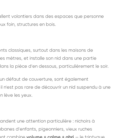
nstallent volontiers dans des espaces que personne
ux foin, structures en bois.
nts classiques, surtout dans les maisons de
s mètres, et installe son nid dans une partie
ans la pièce d'en dessous, particulièrement le soir.
 un défaut de couverture, sont également
l n'est pas rare de découvrir un nid suspendu à une
n lève les yeux.
ndent une attention particulière : nichoirs à
anes d'enfants, pigeonniers, vieux ruches
ment combine
volume + calme + abri
— le triptyque