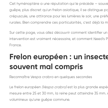
Destruction de nid de
Dé
Cet hyménoptère a une réputation qui le précède — souvent
frelons asiatiques :
du
guêpe, plus discret qu'un frelon asiatique, il se distingue 
intervention partout en
so
crépuscule, une attirance pour les lumières le soir, une pr
rurales. Bien comprendre ces particularités, c'est déjà la 
France
Sur cette page, vous allez découvrir comment identifier un
intervention est vraiment nécessaire, et comment Need's Pr
France.
Frelon européen : un insec
souvent mal compris
Reconnaître Vespa crabro en quelques secondes
Le frelon européen
(Vespa crabro)
est la plus grande espè
mesure entre 25 et 30 mm, la reine peut atteindre 35 mm. À 
volumineux qu'une guêpe commune.