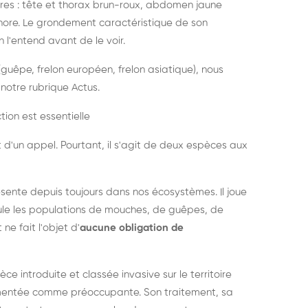
es : tête et thorax brun-roux, abdomen jaune
onore. Le grondement caractéristique de son
l'entend avant de le voir.
guêpe, frelon européen, frelon asiatique), nous
notre rubrique Actus.
tion est essentielle
 d'un appel. Pourtant, il s'agit de deux espèces aux
ésente depuis toujours dans nos écosystèmes. Il joue
égule les populations de mouches, de guêpes, de
 ne fait l'objet d'
aucune obligation de
pèce introduite et classée invasive sur le territoire
cumentée comme préoccupante. Son traitement, sa