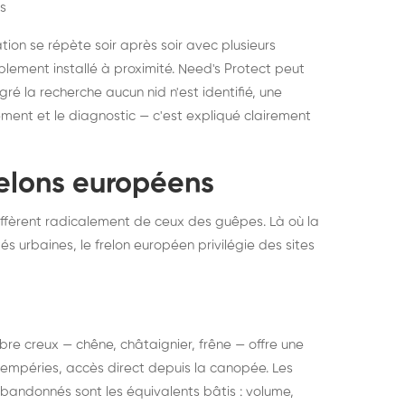
s
ation se répète soir après soir avec plusieurs
ablement installé à proximité. Need's Protect peut
algré la recherche aucun nid n'est identifié, une
ment et le diagnostic — c'est expliqué clairement
frelons européens
ffèrent radicalement de ceux des guêpes. Là où la
tés urbaines, le frelon européen privilégie des sites
 arbre creux — chêne, châtaignier, frêne — offre une
intempéries, accès direct depuis la canopée. Les
abandonnés sont les équivalents bâtis : volume,