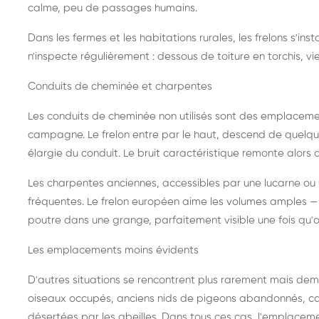
calme, peu de passages humains.
Dans les fermes et les habitations rurales, les frelons s'i
n'inspecte régulièrement : dessous de toiture en torchis, vie
Conduits de cheminée et charpentes
Les conduits de cheminée non utilisés sont des emplaceme
campagne. Le frelon entre par le haut, descend de quelque
élargie du conduit. Le bruit caractéristique remonte alors d
Les charpentes anciennes, accessibles par une lucarne ou
fréquentes. Le frelon européen aime les volumes amples — i
poutre dans une grange, parfaitement visible une fois qu'o
Les emplacements moins évidents
D'autres situations se rencontrent plus rarement mais dema
oiseaux occupés, anciens nids de pigeons abandonnés, cab
désertées par les abeilles. Dans tous ces cas, l'emplace