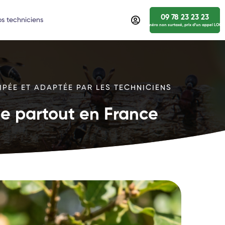
09 78 23 23 23
s techniciens
numéro non surtaxé, prix d’un appel LOCA
IPÉE ET ADAPTÉE PAR LES TECHNICIENS
ide partout en France