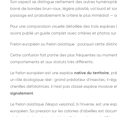
Son aspect se distingue nettement des autres hyménoptèr
barré de bandes brun-roux, légère pilosité, vol lourd et s
passage est probablement le critère le plus immédiat — on 
Pour une comparaison visuelle détaillée des trois espèces (
avons publié un guide complet avec critères et photos sur 
Frelon européen ou frelon asiatique : pourquoi cette distinc
Cette confusion fait partie des plus fréquentes au moment
comportements et aux statuts très différents.
Le frelon européen est une espèce
native du territoire
, pr
un rôle écologique réel : grand prédateur d'insectes, il r
chenilles défoliatrices. Il n'est pas classé espèce invasive et
signalement
.
Le frelon asiatique
(Vespa velutina)
, à l'inverse, est une es
européen. Sa pression sur les colonies d'abeilles est do