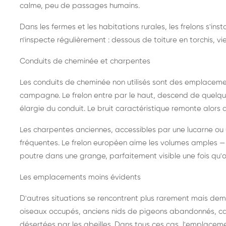
calme, peu de passages humains.
Dans les fermes et les habitations rurales, les frelons s'i
n'inspecte régulièrement : dessous de toiture en torchis, vie
Conduits de cheminée et charpentes
Les conduits de cheminée non utilisés sont des emplaceme
campagne. Le frelon entre par le haut, descend de quelque
élargie du conduit. Le bruit caractéristique remonte alors d
Les charpentes anciennes, accessibles par une lucarne ou
fréquentes. Le frelon européen aime les volumes amples — i
poutre dans une grange, parfaitement visible une fois qu'o
Les emplacements moins évidents
D'autres situations se rencontrent plus rarement mais dema
oiseaux occupés, anciens nids de pigeons abandonnés, cab
désertées par les abeilles. Dans tous ces cas, l'emplace