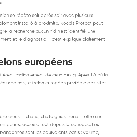
s
ation se répète soir après soir avec plusieurs
ablement installé à proximité. Need's Protect peut
algré la recherche aucun nid n'est identifié, une
ment et le diagnostic — c'est expliqué clairement
frelons européens
ffèrent radicalement de ceux des guêpes. Là où la
tés urbaines, le frelon européen privilégie des sites
 arbre creux — chêne, châtaignier, frêne — offre une
intempéries, accès direct depuis la canopée. Les
abandonnés sont les équivalents bâtis : volume,