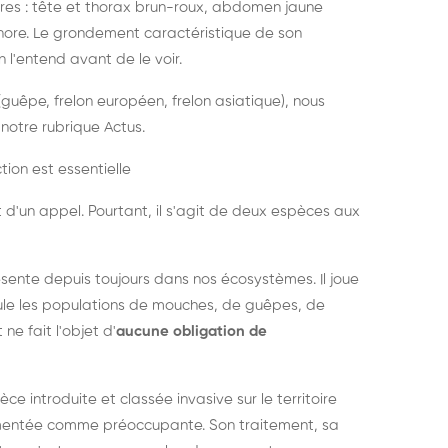
es : tête et thorax brun-roux, abdomen jaune
onore. Le grondement caractéristique de son
l'entend avant de le voir.
guêpe, frelon européen, frelon asiatique), nous
notre rubrique Actus.
tion est essentielle
 d'un appel. Pourtant, il s'agit de deux espèces aux
ésente depuis toujours dans nos écosystèmes. Il joue
égule les populations de mouches, de guêpes, de
 ne fait l'objet d'
aucune obligation de
pèce introduite et classée invasive sur le territoire
cumentée comme préoccupante. Son traitement, sa