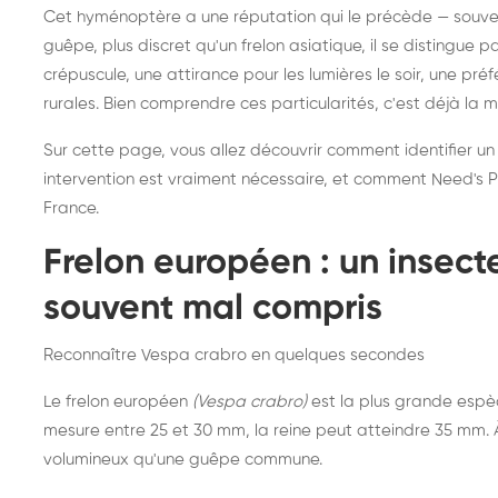
Destruction de nid de
Dé
Cet hyménoptère a une réputation qui le précède — souvent
frelons asiatiques :
du
guêpe, plus discret qu'un frelon asiatique, il se distingue 
intervention partout en
so
crépuscule, une attirance pour les lumières le soir, une pr
rurales. Bien comprendre ces particularités, c'est déjà la 
France
Sur cette page, vous allez découvrir comment identifier un
intervention est vraiment nécessaire, et comment Need's Pr
France.
Frelon européen : un insec
souvent mal compris
Reconnaître Vespa crabro en quelques secondes
Le frelon européen
(Vespa crabro)
est la plus grande espè
mesure entre 25 et 30 mm, la reine peut atteindre 35 mm. À 
volumineux qu'une guêpe commune.