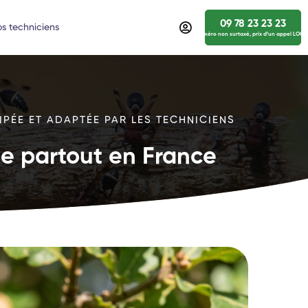
09 78 23 23 23
s techniciens
numéro non surtaxé, prix d’un appel LOCA
IPÉE ET ADAPTÉE PAR LES TECHNICIENS
ide partout en France