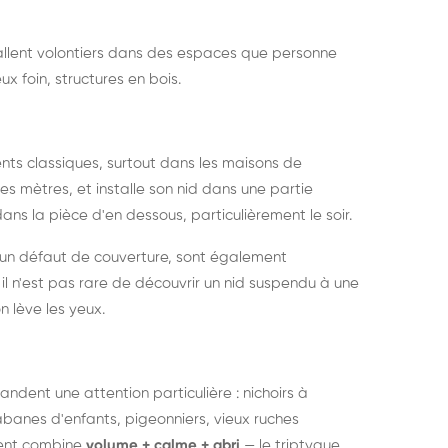
nstallent volontiers dans des espaces que personne
ux foin, structures en bois.
nts classiques, surtout dans les maisons de
s mètres, et installe son nid dans une partie
ans la pièce d'en dessous, particulièrement le soir.
 un défaut de couverture, sont également
l n'est pas rare de découvrir un nid suspendu à une
n lève les yeux.
ndent une attention particulière : nichoirs à
anes d'enfants, pigeonniers, vieux ruches
ment combine
volume + calme + abri
— le triptyque