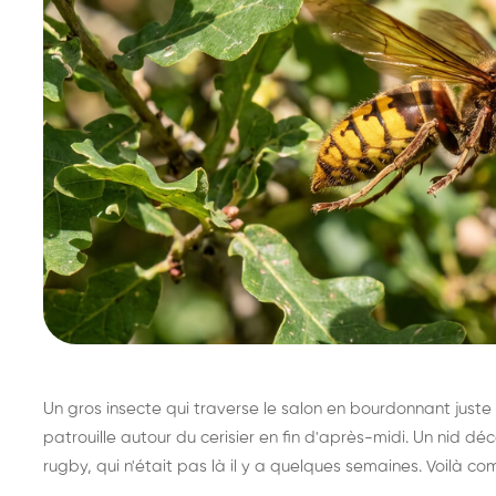
Un gros insecte qui traverse le salon en bourdonnant juste 
patrouille autour du cerisier en fin d'après-midi. Un nid 
rugby, qui n'était pas là il y a quelques semaines. Voilà co