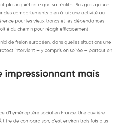
ratisation : éliminer
Traitemen
 plus inquiétante que sa réalité. Plus gros qu'une
rablement rats et
de lit : de
par des comportements bien à lui : une activité au
uris, partout en France
partout e
éférence pour les vieux troncs et les dépendances
moitié du chemin pour réagir efficacement.
 nid de frelon européen, dans quelles situations une
otect intervient — y compris en soirée — partout en
te impressionnant mais
ce d'hyménoptère social en France. Une ouvrière
titre de comparaison, c'est environ trois fois plus