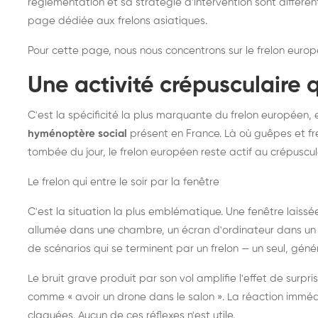
réglementation et sa stratégie d'intervention sont différe
page dédiée aux frelons asiatiques
.
Pour cette page, nous nous concentrons sur le frelon europ
Une activité crépusculaire 
C'est la spécificité la plus marquante du frelon européen, 
hyménoptère social
présent en France. Là où guêpes et fre
tombée du jour, le frelon européen reste actif au crépuscul
Le frelon qui entre le soir par la fenêtre
C'est la situation la plus emblématique. Une fenêtre laiss
allumée dans une chambre, un écran d'ordinateur dans un 
de scénarios qui se terminent par un frelon — un seul, gé
Le bruit grave produit par son vol amplifie l'effet de surp
comme « avoir un drone dans le salon ». La réaction immédi
claquées. Aucun de ces réflexes n'est utile.