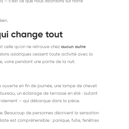
nts — c'est ce que nous abordons sur notre
éen.
qui change tout
et celle qu'on ne retrouve chez
aucun autre
lons asiatiques cessent toute activité avec la
e, voire pendant une partie de la nuit.
ée ouverte en fin de journée, une lampe de chevet
bureau, un éclairage de terrasse en été : autant
néralement — qui débarque dans la pièce.
rise. Beaucoup de personnes décrivent la sensation
ate est compréhensible : panique, fuite, fenêtres