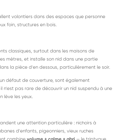
nstallent volontiers dans des espaces que personne
ux foin, structures en bois.
nts classiques, surtout dans les maisons de
s mètres, et installe son nid dans une partie
ans la pièce d'en dessous, particulièrement le soir.
 un défaut de couverture, sont également
l n'est pas rare de découvrir un nid suspendu à une
n lève les yeux.
ndent une attention particulière : nichoirs à
anes d'enfants, pigeonniers, vieux ruches
ment combine
volume + calme + abri
— le triptyque