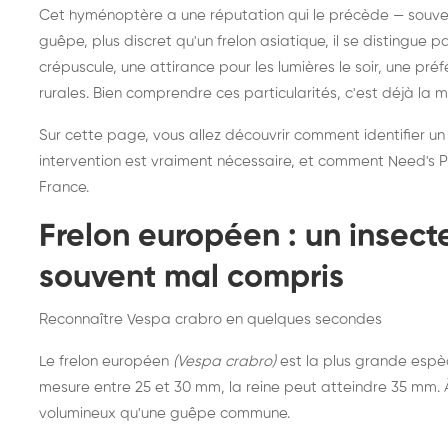
Destruction de nid de
Dé
Cet hyménoptère a une réputation qui le précède — souvent
frelons asiatiques :
du
guêpe, plus discret qu'un frelon asiatique, il se distingue 
intervention partout en
so
crépuscule, une attirance pour les lumières le soir, une pr
rurales. Bien comprendre ces particularités, c'est déjà la 
France
Sur cette page, vous allez découvrir comment identifier un
intervention est vraiment nécessaire, et comment Need's Pr
France.
Frelon européen : un insec
souvent mal compris
Reconnaître Vespa crabro en quelques secondes
Le frelon européen
(Vespa crabro)
est la plus grande espè
mesure entre 25 et 30 mm, la reine peut atteindre 35 mm. À 
volumineux qu'une guêpe commune.