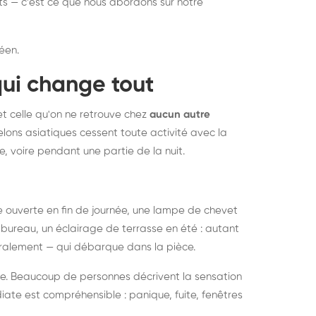
nts — c'est ce que nous abordons sur notre
éen.
qui change tout
et celle qu'on ne retrouve chez
aucun autre
lons asiatiques cessent toute activité avec la
e, voire pendant une partie de la nuit.
ée ouverte en fin de journée, une lampe de chevet
bureau, un éclairage de terrasse en été : autant
néralement — qui débarque dans la pièce.
rise. Beaucoup de personnes décrivent la sensation
ate est compréhensible : panique, fuite, fenêtres