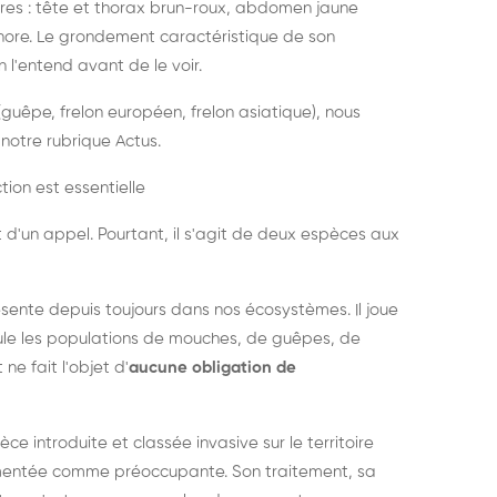
es : tête et thorax brun-roux, abdomen jaune
onore. Le grondement caractéristique de son
l'entend avant de le voir.
guêpe, frelon européen, frelon asiatique), nous
notre rubrique Actus.
tion est essentielle
 d'un appel. Pourtant, il s'agit de deux espèces aux
ésente depuis toujours dans nos écosystèmes. Il joue
égule les populations de mouches, de guêpes, de
 ne fait l'objet d'
aucune obligation de
pèce introduite et classée invasive sur le territoire
cumentée comme préoccupante. Son traitement, sa