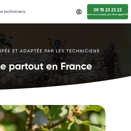
09 78 23 23 23
s techniciens
numéro non surtaxé, prix d’un appel LOCA
IPÉE ET ADAPTÉE PAR LES TECHNICIENS
ide partout en France