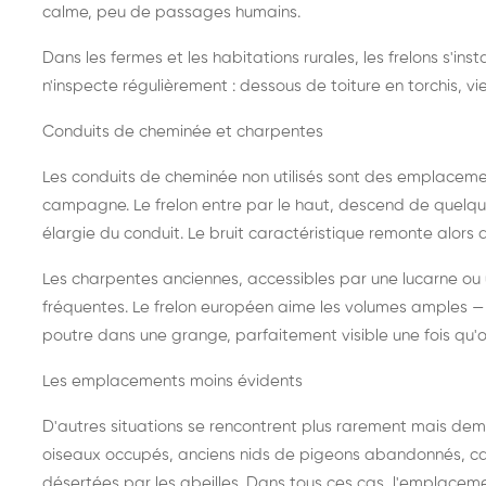
calme, peu de passages humains.
Dans les fermes et les habitations rurales, les frelons s'i
n'inspecte régulièrement : dessous de toiture en torchis, vie
Conduits de cheminée et charpentes
Les conduits de cheminée non utilisés sont des emplaceme
campagne. Le frelon entre par le haut, descend de quelque
élargie du conduit. Le bruit caractéristique remonte alors d
Les charpentes anciennes, accessibles par une lucarne ou
fréquentes. Le frelon européen aime les volumes amples — i
poutre dans une grange, parfaitement visible une fois qu'o
Les emplacements moins évidents
D'autres situations se rencontrent plus rarement mais dema
oiseaux occupés, anciens nids de pigeons abandonnés, cab
désertées par les abeilles. Dans tous ces cas, l'emplace