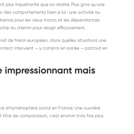
ratisation : éliminer
Traitemen
 plus inquiétante que sa réalité. Plus gros qu'une
rablement rats et
de lit : de
par des comportements bien à lui : une activité au
uris, partout en France
partout e
éférence pour les vieux troncs et les dépendances
moitié du chemin pour réagir efficacement.
 nid de frelon européen, dans quelles situations une
otect intervient — y compris en soirée — partout en
te impressionnant mais
ce d'hyménoptère social en France. Une ouvrière
titre de comparaison, c'est environ trois fois plus