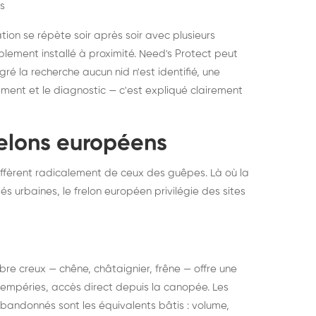
s
ation se répète soir après soir avec plusieurs
ablement installé à proximité. Need's Protect peut
algré la recherche aucun nid n'est identifié, une
ment et le diagnostic — c'est expliqué clairement
frelons européens
ffèrent radicalement de ceux des guêpes. Là où la
tés urbaines, le frelon européen privilégie des sites
 arbre creux — chêne, châtaignier, frêne — offre une
intempéries, accès direct depuis la canopée. Les
abandonnés sont les équivalents bâtis : volume,