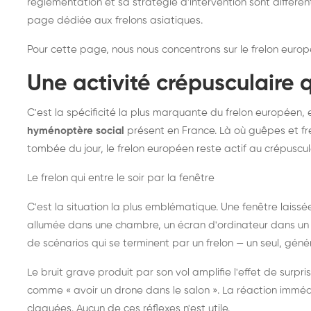
réglementation et sa stratégie d'intervention sont différe
page dédiée aux frelons asiatiques
.
Pour cette page, nous nous concentrons sur le frelon europ
Une activité crépusculaire 
C'est la spécificité la plus marquante du frelon européen, 
hyménoptère social
présent en France. Là où guêpes et fre
tombée du jour, le frelon européen reste actif au crépuscul
Le frelon qui entre le soir par la fenêtre
C'est la situation la plus emblématique. Une fenêtre laiss
allumée dans une chambre, un écran d'ordinateur dans un 
de scénarios qui se terminent par un frelon — un seul, gé
Le bruit grave produit par son vol amplifie l'effet de surp
comme « avoir un drone dans le salon ». La réaction immédi
claquées. Aucun de ces réflexes n'est utile.