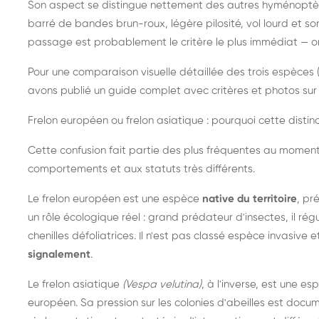
Son aspect se distingue nettement des autres hyménoptèr
barré de bandes brun-roux, légère pilosité, vol lourd et s
passage est probablement le critère le plus immédiat — on 
Pour une comparaison visuelle détaillée des trois espèces (
avons publié un guide complet avec critères et photos sur 
Frelon européen ou frelon asiatique : pourquoi cette distinc
Cette confusion fait partie des plus fréquentes au moment
comportements et aux statuts très différents.
Le frelon européen est une espèce
native du territoire
, pr
un rôle écologique réel : grand prédateur d'insectes, il r
chenilles défoliatrices. Il n'est pas classé espèce invasive et
signalement
.
Le frelon asiatique
(Vespa velutina)
, à l'inverse, est une es
européen. Sa pression sur les colonies d'abeilles est do