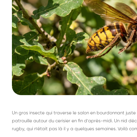
Un gros insecte qui traverse le salon en bourdonnant juste 
patrouille autour du cerisier en fin d'après-midi. Un nid 
rugby, qui n'était pas là il y a quelques semaines. Voilà co