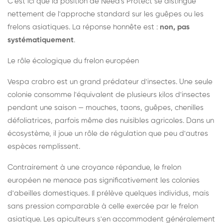
C'est ici que la position de Need's Protect se distingue
nettement de l'approche standard sur les guêpes ou les
frelons asiatiques. La réponse honnête est :
non, pas
systématiquement
.
Le rôle écologique du frelon européen
Vespa crabro est un grand prédateur d'insectes. Une seule
colonie consomme l'équivalent de plusieurs kilos d'insectes
pendant une saison — mouches, taons, guêpes, chenilles
défoliatrices, parfois même des nuisibles agricoles. Dans un
écosystème, il joue un rôle de régulation que peu d'autres
espèces remplissent.
Contrairement à une croyance répandue, le frelon
européen ne menace pas significativement les colonies
d'abeilles domestiques. Il prélève quelques individus, mais
sans pression comparable à celle exercée par le frelon
asiatique. Les apiculteurs s'en accommodent généralement