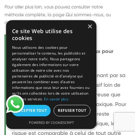
Pour aller plus loin, vous pouvez consulter notre
méthode complète
, la page
Qui sommes-nous
, ou
découvrir
nos techniciens
.
×
Ce site Web utilise des
cookies
Questions fréquentes
Nous utilisons des cookies pour
Le frelon européen est-il dangereux pour
personnaliser le contenu, les publicités et
analyser notre trafic. Nous partageons
l'homme ?
également des informations sur votre
utilisation de notre site avec nos
Le frelon européen est impressionnant par sa
partenaires de publicité et d'analyse qui
peuvent les combiner avec d'autres
taille mais relativement peu agressif loin de
informations que vous leur avez fournies ou
qu'ils ont collectées lors de votre utilisation
son nid. Sa piqûre est plus douloureuse que
de leurs services.
En savoir plus
celle d'une guêpe sans être plus toxique. Pour
ACCEPTER TOUT
REFUSER TOUT
une personne non allergique, elle reste
POWERED BY COOKIESCRIPT
bénigne. Pour une personne allergique, le
risque est comparable à celui de tout autre