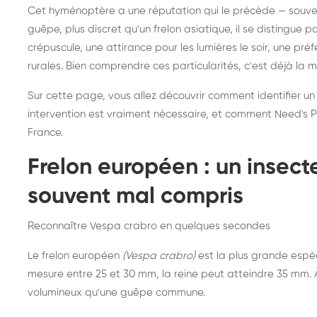
Destruction de nid de
Dé
Cet hyménoptère a une réputation qui le précède — souvent
frelons asiatiques :
du
guêpe, plus discret qu'un frelon asiatique, il se distingue 
intervention partout en
so
crépuscule, une attirance pour les lumières le soir, une pr
rurales. Bien comprendre ces particularités, c'est déjà la 
France
Sur cette page, vous allez découvrir comment identifier un
intervention est vraiment nécessaire, et comment Need's Pr
France.
Frelon européen : un insec
souvent mal compris
Reconnaître Vespa crabro en quelques secondes
Le frelon européen
(Vespa crabro)
est la plus grande espè
mesure entre 25 et 30 mm, la reine peut atteindre 35 mm. À 
volumineux qu'une guêpe commune.