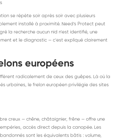
s
ation se répète soir après soir avec plusieurs
ablement installé à proximité. Need's Protect peut
algré la recherche aucun nid n'est identifié, une
ment et le diagnostic — c'est expliqué clairement
frelons européens
ffèrent radicalement de ceux des guêpes. Là où la
tés urbaines, le frelon européen privilégie des sites
 arbre creux — chêne, châtaignier, frêne — offre une
intempéries, accès direct depuis la canopée. Les
abandonnés sont les équivalents bâtis : volume,