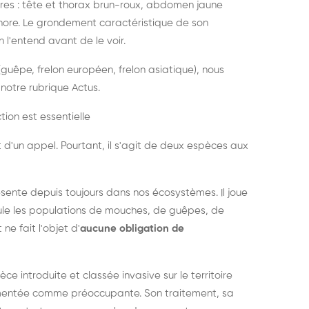
es : tête et thorax brun-roux, abdomen jaune
onore. Le grondement caractéristique de son
l'entend avant de le voir.
guêpe, frelon européen, frelon asiatique), nous
notre rubrique Actus.
tion est essentielle
 d'un appel. Pourtant, il s'agit de deux espèces aux
ésente depuis toujours dans nos écosystèmes. Il joue
égule les populations de mouches, de guêpes, de
 ne fait l'objet d'
aucune obligation de
pèce introduite et classée invasive sur le territoire
cumentée comme préoccupante. Son traitement, sa