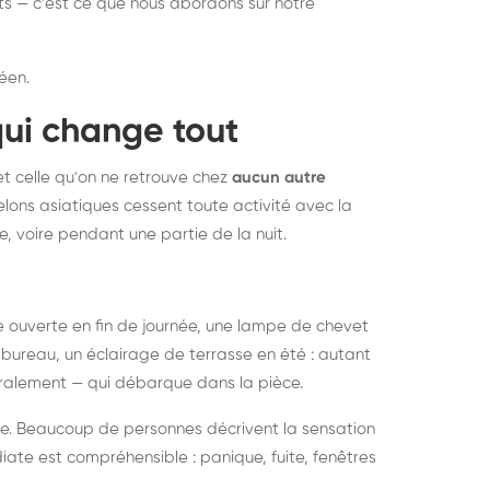
nts — c'est ce que nous abordons sur notre
éen.
qui change tout
et celle qu'on ne retrouve chez
aucun autre
lons asiatiques cessent toute activité avec la
e, voire pendant une partie de la nuit.
ée ouverte en fin de journée, une lampe de chevet
bureau, un éclairage de terrasse en été : autant
néralement — qui débarque dans la pièce.
rise. Beaucoup de personnes décrivent la sensation
ate est compréhensible : panique, fuite, fenêtres