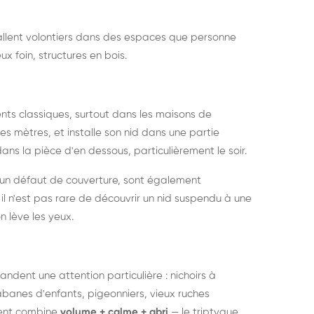
nstallent volontiers dans des espaces que personne
ux foin, structures en bois.
nts classiques, surtout dans les maisons de
s mètres, et installe son nid dans une partie
ans la pièce d'en dessous, particulièrement le soir.
 un défaut de couverture, sont également
l n'est pas rare de découvrir un nid suspendu à une
n lève les yeux.
ndent une attention particulière : nichoirs à
anes d'enfants, pigeonniers, vieux ruches
ment combine
volume + calme + abri
— le triptyque