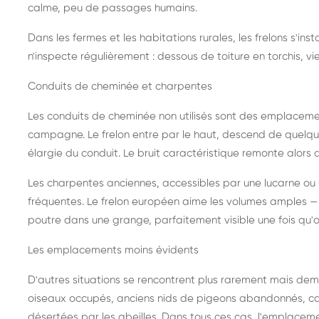
calme, peu de passages humains.
Dans les fermes et les habitations rurales, les frelons s'i
n'inspecte régulièrement : dessous de toiture en torchis, vie
Conduits de cheminée et charpentes
Les conduits de cheminée non utilisés sont des emplaceme
campagne. Le frelon entre par le haut, descend de quelque
élargie du conduit. Le bruit caractéristique remonte alors d
Les charpentes anciennes, accessibles par une lucarne ou
fréquentes. Le frelon européen aime les volumes amples — i
poutre dans une grange, parfaitement visible une fois qu'o
Les emplacements moins évidents
D'autres situations se rencontrent plus rarement mais dema
oiseaux occupés, anciens nids de pigeons abandonnés, cab
désertées par les abeilles. Dans tous ces cas, l'emplace