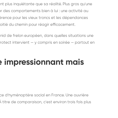
ratisation : éliminer
Traitemen
 plus inquiétante que sa réalité. Plus gros qu'une
rablement rats et
de lit : de
par des comportements bien à lui : une activité au
uris, partout en France
partout e
éférence pour les vieux troncs et les dépendances
moitié du chemin pour réagir efficacement.
 nid de frelon européen, dans quelles situations une
otect intervient — y compris en soirée — partout en
te impressionnant mais
ce d'hyménoptère social en France. Une ouvrière
titre de comparaison, c'est environ trois fois plus