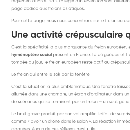
réglementation et sa stratégie d'intervention sont différe
page dédiée aux frelons asiatiques
.
Pour cette page, nous nous concentrons sur le frelon europ
Une activité crépusculaire 
C'est la spécificité la plus marquante du frelon européen, 
hyménoptère social
présent en France. Là où guêpes et fre
tombée du jour, le frelon européen reste actif au crépuscul
Le frelon qui entre le soir par la fenêtre
C'est la situation la plus emblématique. Une fenêtre laiss
allumée dans une chambre, un écran d'ordinateur dans un 
de scénarios qui se terminent par un frelon — un seul, gé
Le bruit grave produit par son vol amplifie l'effet de surp
comme « avoir un drone dans le salon ». La réaction immédi
claquées. Aucun de ces réflexes n'est utile.