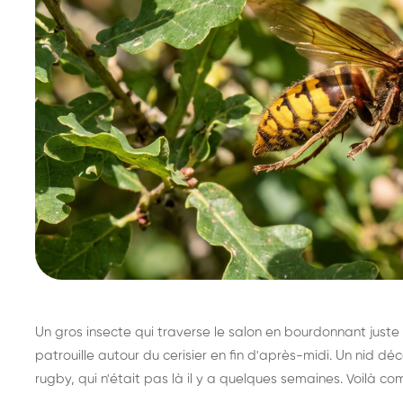
Un gros insecte qui traverse le salon en bourdonnant juste 
patrouille autour du cerisier en fin d'après-midi. Un nid 
rugby, qui n'était pas là il y a quelques semaines. Voilà co