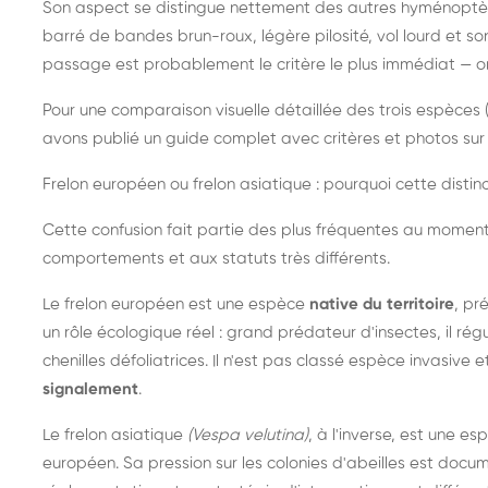
Son aspect se distingue nettement des autres hyménoptèr
barré de bandes brun-roux, légère pilosité, vol lourd et s
passage est probablement le critère le plus immédiat — on 
Pour une comparaison visuelle détaillée des trois espèces (
avons publié un guide complet avec critères et photos sur 
Frelon européen ou frelon asiatique : pourquoi cette distinc
Cette confusion fait partie des plus fréquentes au moment
comportements et aux statuts très différents.
Le frelon européen est une espèce
native du territoire
, pr
un rôle écologique réel : grand prédateur d'insectes, il r
chenilles défoliatrices. Il n'est pas classé espèce invasive et
signalement
.
Le frelon asiatique
(Vespa velutina)
, à l'inverse, est une es
européen. Sa pression sur les colonies d'abeilles est do