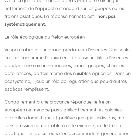
C'est ici que la position de Need's Protect se distingue
nettement de l'approche standard sur les guêpes ou les
frelons asiatiques. La réponse honnête est :
non, pas
systématiquement
.
Le rôle écologique du frelon européen
Vespa crabro est un grand prédateur d'insectes. Une seule
colonie consomme l'équivalent de plusieurs kilos d'insectes
pendant une saison — mouches, taons, guêpes, chenilles
défoliatrices, parfois même des nuisibles agricoles. Dans un
écosystème, il joue un rôle de régulation que peu d'autres
espèces remplissent.
Contrairement à une croyance répandue, le frelon
européen ne menace pas significativement les colonies
d'abeilles domestiques. Il prélève quelques individus, mais
sans pression comparable à celle exercée par le frelon
asiatique. Les apiculteurs s'en accommodent généralement