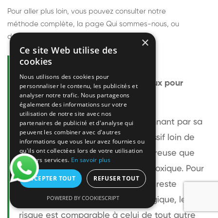
Pour aller plus loin, vous pouvez consulter notre
méthode complète
, la page
Qui sommes-nous
, ou
découvrir
nos techniciens
.
×
Ce site Web utilise des
cookies
Questions fréquentes
Nous utilisons des cookies pour
Le frelon européen est-il dangereux pour
personnaliser le contenu, les publicités et
analyser notre trafic. Nous partageons
l'homme ?
également des informations sur votre
utilisation de notre site avec nos
Le frelon européen est impressionnant par sa
partenaires de publicité et d'analyse qui
peuvent les combiner avec d'autres
taille mais relativement peu agressif loin de
informations que vous leur avez fournies ou
qu'ils ont collectées lors de votre utilisation
son nid. Sa piqûre est plus douloureuse que
de leurs services.
En savoir plus
celle d'une guêpe sans être plus toxique. Pour
ACCEPTER TOUT
REFUSER TOUT
une personne non allergique, elle reste
POWERED BY COOKIESCRIPT
bénigne. Pour une personne allergique, le
risque est comparable à celui de tout autre