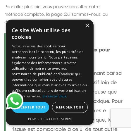
Pour aller plus loin, vous pouvez consulter notre
méthode complète
, la page
Qui sommes-nous
, ou
découvrir
nos techniciens
.
×
Ce site Web utilise des
cookies
Questions fréquentes
Nous utilisons des cookies pour
Le frelon européen est-il dangereux pour
personnaliser le contenu, les publicités et
analyser notre trafic. Nous partageons
l'homme ?
également des informations sur votre
utilisation de notre site avec nos
Le frelon européen est impressionnant par sa
partenaires de publicité et d'analyse qui
peuvent les combiner avec d'autres
taille mais relativement peu agressif loin de
informations que vous leur avez fournies ou
qu'ils ont collectées lors de votre utilisation
son nid. Sa piqûre est plus douloureuse que
de leurs services.
En savoir plus
celle d'une guêpe sans être plus toxique. Pour
ACCEPTER TOUT
REFUSER TOUT
une personne non allergique, elle reste
POWERED BY COOKIESCRIPT
bénigne. Pour une personne allergique, le
risque est comparable à celui de tout autre