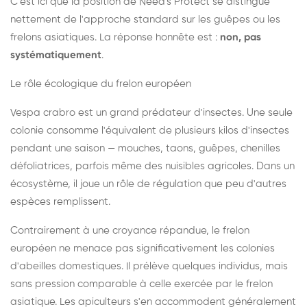
C'est ici que la position de Need's Protect se distingue
nettement de l'approche standard sur les guêpes ou les
frelons asiatiques. La réponse honnête est :
non, pas
systématiquement
.
Le rôle écologique du frelon européen
Vespa crabro est un grand prédateur d'insectes. Une seule
colonie consomme l'équivalent de plusieurs kilos d'insectes
pendant une saison — mouches, taons, guêpes, chenilles
défoliatrices, parfois même des nuisibles agricoles. Dans un
écosystème, il joue un rôle de régulation que peu d'autres
espèces remplissent.
Contrairement à une croyance répandue, le frelon
européen ne menace pas significativement les colonies
d'abeilles domestiques. Il prélève quelques individus, mais
sans pression comparable à celle exercée par le frelon
asiatique. Les apiculteurs s'en accommodent généralement