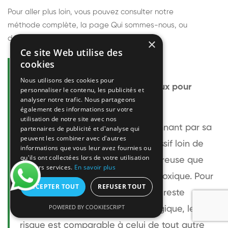
Pour aller plus loin, vous pouvez consulter notre
méthode complète
, la page
Qui sommes-nous
, ou
découvrir
nos techniciens
.
×
Ce site Web utilise des
cookies
Questions fréquentes
Nous utilisons des cookies pour
Le frelon européen est-il dangereux pour
personnaliser le contenu, les publicités et
analyser notre trafic. Nous partageons
l'homme ?
également des informations sur votre
utilisation de notre site avec nos
Le frelon européen est impressionnant par sa
partenaires de publicité et d'analyse qui
peuvent les combiner avec d'autres
taille mais relativement peu agressif loin de
informations que vous leur avez fournies ou
qu'ils ont collectées lors de votre utilisation
son nid. Sa piqûre est plus douloureuse que
de leurs services.
En savoir plus
celle d'une guêpe sans être plus toxique. Pour
ACCEPTER TOUT
REFUSER TOUT
une personne non allergique, elle reste
POWERED BY COOKIESCRIPT
bénigne. Pour une personne allergique, le
risque est comparable à celui de tout autre