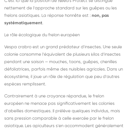
C'est ici que la position de Need's Protect se distingue
nettement de l'approche standard sur les guêpes ou les
frelons asiatiques. La réponse honnête est :
non, pas
systématiquement
.
Le rôle écologique du frelon européen
Vespa crabro est un grand prédateur d'insectes. Une seule
colonie consomme l'équivalent de plusieurs kilos d'insectes
pendant une saison — mouches, taons, guêpes, chenilles
défoliatrices, parfois même des nuisibles agricoles. Dans un
écosystème, il joue un rôle de régulation que peu d'autres
espèces remplissent.
Contrairement à une croyance répandue, le frelon
européen ne menace pas significativement les colonies
d'abeilles domestiques. Il prélève quelques individus, mais
sans pression comparable à celle exercée par le frelon
asiatique. Les apiculteurs s'en accommodent généralement