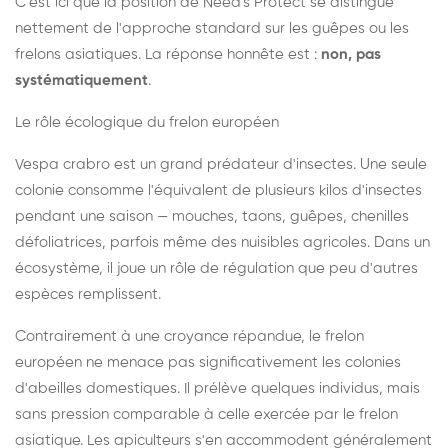
C'est ici que la position de Need's Protect se distingue
nettement de l'approche standard sur les guêpes ou les
frelons asiatiques. La réponse honnête est :
non, pas
systématiquement
.
Le rôle écologique du frelon européen
Vespa crabro est un grand prédateur d'insectes. Une seule
colonie consomme l'équivalent de plusieurs kilos d'insectes
pendant une saison — mouches, taons, guêpes, chenilles
défoliatrices, parfois même des nuisibles agricoles. Dans un
écosystème, il joue un rôle de régulation que peu d'autres
espèces remplissent.
Contrairement à une croyance répandue, le frelon
européen ne menace pas significativement les colonies
d'abeilles domestiques. Il prélève quelques individus, mais
sans pression comparable à celle exercée par le frelon
asiatique. Les apiculteurs s'en accommodent généralement