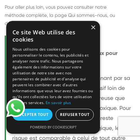
Pour aller plus loin, vous pouvez consulter notre
méthode complète
, la page
Qui sommes-nous
, ou
découvrir
nos techniciens
.
×
Ce site Web utilise des
cookies
Questions fréquentes
Nous utilisons des cookies pour
Le frelon européen est-il dangereux pour
personnaliser le contenu, les publicités et
analyser notre trafic. Nous partageons
l'homme ?
également des informations sur votre
utilisation de notre site avec nos
Le frelon européen est impressionnant par sa
partenaires de publicité et d'analyse qui
peuvent les combiner avec d'autres
taille mais relativement peu agressif loin de
informations que vous leur avez fournies ou
qu'ils ont collectées lors de votre utilisation
son nid. Sa piqûre est plus douloureuse que
de leurs services.
En savoir plus
celle d'une guêpe sans être plus toxique. Pour
ACCEPTER TOUT
REFUSER TOUT
une personne non allergique, elle reste
POWERED BY COOKIESCRIPT
bénigne. Pour une personne allergique, le
risque est comparable à celui de tout autre