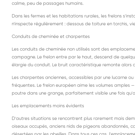
calme, peu de passages humains.
Dans les fermes et les habitations rurales, les frelons s'i
n'inspecte régulièrement : dessous de toiture en torchis, vie
Conduits de cheminée et charpentes
Les conduits de cheminée non utilisés sont des emplaceme
campagne. Le frelon entre par le haut, descend de quelque
élargie du conduit. Le bruit caractéristique remonte alors d
Les charpentes anciennes, accessibles par une lucarne ou
fréquentes. Le frelon européen aime les volumes amples — i
poutre dans une grange, parfaitement visible une fois qu'o
Les emplacements moins évidents
D'autres situations se rencontrent plus rarement mais dema
oiseaux occupés, anciens nids de pigeons abandonnés, cab
désertées par les abeilles. Dans tous ces cas, l'emplace