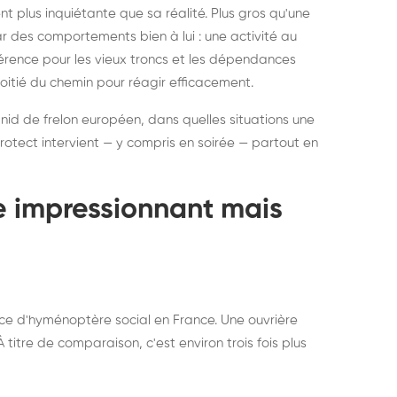
ratisation : éliminer
Traitemen
 plus inquiétante que sa réalité. Plus gros qu'une
rablement rats et
de lit : de
par des comportements bien à lui : une activité au
uris, partout en France
partout e
éférence pour les vieux troncs et les dépendances
moitié du chemin pour réagir efficacement.
 nid de frelon européen, dans quelles situations une
otect intervient — y compris en soirée — partout en
te impressionnant mais
ce d'hyménoptère social en France. Une ouvrière
titre de comparaison, c'est environ trois fois plus