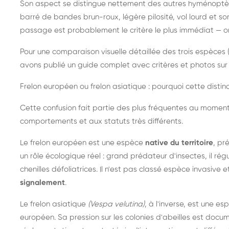
Son aspect se distingue nettement des autres hyménoptèr
barré de bandes brun-roux, légère pilosité, vol lourd et s
passage est probablement le critère le plus immédiat — on 
Pour une comparaison visuelle détaillée des trois espèces (
avons publié un guide complet avec critères et photos sur 
Frelon européen ou frelon asiatique : pourquoi cette distinc
Cette confusion fait partie des plus fréquentes au moment
comportements et aux statuts très différents.
Le frelon européen est une espèce
native du territoire
, pr
un rôle écologique réel : grand prédateur d'insectes, il r
chenilles défoliatrices. Il n'est pas classé espèce invasive et
signalement
.
Le frelon asiatique
(Vespa velutina)
, à l'inverse, est une es
européen. Sa pression sur les colonies d'abeilles est do