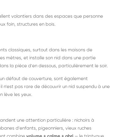
nstallent volontiers dans des espaces que personne
ux foin, structures en bois.
nts classiques, surtout dans les maisons de
s mètres, et installe son nid dans une partie
ans la pièce d'en dessous, particulièrement le soir.
 un défaut de couverture, sont également
l n'est pas rare de découvrir un nid suspendu à une
n lève les yeux.
ndent une attention particulière : nichoirs à
anes d'enfants, pigeonniers, vieux ruches
ment combine
volume + calme + abri
— le triptyque