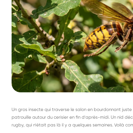
Un gros insecte qui traverse le salon en bourdonnant juste 
patrouille autour du cerisier en fin d'après-midi. Un nid 
rugby, qui n'était pas là il y a quelques semaines. Voilà co