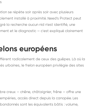
s
ation se répète soir après soir avec plusieurs
ablement installé à proximité. Need's Protect peut
algré la recherche aucun nid n'est identifié, une
ment et le diagnostic — c'est expliqué clairement
frelons européens
ffèrent radicalement de ceux des guêpes. Là où la
tés urbaines, le frelon européen privilégie des sites
 arbre creux — chêne, châtaignier, frêne — offre une
intempéries, accès direct depuis la canopée. Les
abandonnés sont les équivalents bâtis : volume,