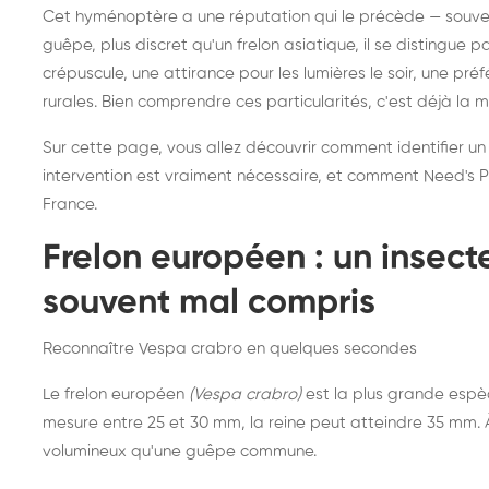
Destruction de nid de
Dé
Cet hyménoptère a une réputation qui le précède — souvent
frelons asiatiques :
du
guêpe, plus discret qu'un frelon asiatique, il se distingue 
intervention partout en
so
crépuscule, une attirance pour les lumières le soir, une pr
rurales. Bien comprendre ces particularités, c'est déjà la 
France
Sur cette page, vous allez découvrir comment identifier un
intervention est vraiment nécessaire, et comment Need's Pr
France.
Frelon européen : un insec
souvent mal compris
Reconnaître Vespa crabro en quelques secondes
Le frelon européen
(Vespa crabro)
est la plus grande espè
mesure entre 25 et 30 mm, la reine peut atteindre 35 mm. À 
volumineux qu'une guêpe commune.