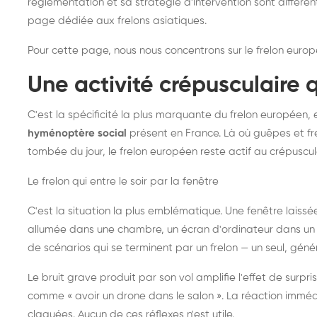
réglementation et sa stratégie d'intervention sont différe
page dédiée aux frelons asiatiques
.
Pour cette page, nous nous concentrons sur le frelon europ
Une activité crépusculaire 
C'est la spécificité la plus marquante du frelon européen, 
hyménoptère social
présent en France. Là où guêpes et fre
tombée du jour, le frelon européen reste actif au crépuscul
Le frelon qui entre le soir par la fenêtre
C'est la situation la plus emblématique. Une fenêtre laiss
allumée dans une chambre, un écran d'ordinateur dans un 
de scénarios qui se terminent par un frelon — un seul, gé
Le bruit grave produit par son vol amplifie l'effet de surp
comme « avoir un drone dans le salon ». La réaction immédi
claquées. Aucun de ces réflexes n'est utile.