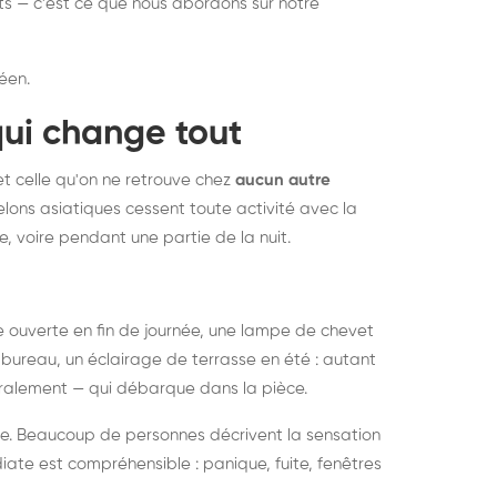
nts — c'est ce que nous abordons sur notre
éen.
qui change tout
et celle qu'on ne retrouve chez
aucun autre
lons asiatiques cessent toute activité avec la
e, voire pendant une partie de la nuit.
ée ouverte en fin de journée, une lampe de chevet
bureau, un éclairage de terrasse en été : autant
néralement — qui débarque dans la pièce.
rise. Beaucoup de personnes décrivent la sensation
ate est compréhensible : panique, fuite, fenêtres