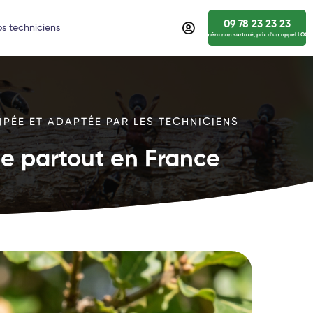
09 78 23 23 23
s techniciens
numéro non surtaxé, prix d’un appel LOCA
IPÉE ET ADAPTÉE PAR LES TECHNICIENS
ide partout en France