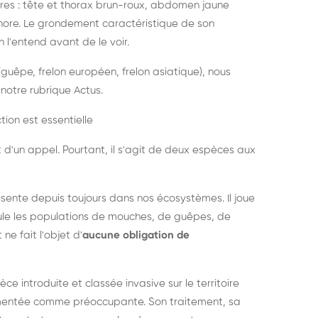
es : tête et thorax brun-roux, abdomen jaune
onore. Le grondement caractéristique de son
l'entend avant de le voir.
guêpe, frelon européen, frelon asiatique), nous
notre rubrique Actus.
tion est essentielle
 d'un appel. Pourtant, il s'agit de deux espèces aux
ésente depuis toujours dans nos écosystèmes. Il joue
égule les populations de mouches, de guêpes, de
 ne fait l'objet d'
aucune obligation de
pèce introduite et classée invasive sur le territoire
cumentée comme préoccupante. Son traitement, sa