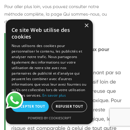
Pour aller plus loin, vous pouvez consulter notre
méthode complète
, la page
Qui sommes-nous
, ou
découvrir
nos techniciens
.
×
Ce site Web utilise des
cookies
Questions fréquentes
Nous utilisons des cookies pour
Le frelon européen est-il dangereux pour
personnaliser le contenu, les publicités et
analyser notre trafic. Nous partageons
l'homme ?
également des informations sur votre
utilisation de notre site avec nos
Le frelon européen est impressionnant par sa
partenaires de publicité et d'analyse qui
peuvent les combiner avec d'autres
taille mais relativement peu agressif loin de
informations que vous leur avez fournies ou
qu'ils ont collectées lors de votre utilisation
son nid. Sa piqûre est plus douloureuse que
de leurs services.
En savoir plus
celle d'une guêpe sans être plus toxique. Pour
ACCEPTER TOUT
REFUSER TOUT
une personne non allergique, elle reste
POWERED BY COOKIESCRIPT
bénigne. Pour une personne allergique, le
risque est comparable à celui de tout autre