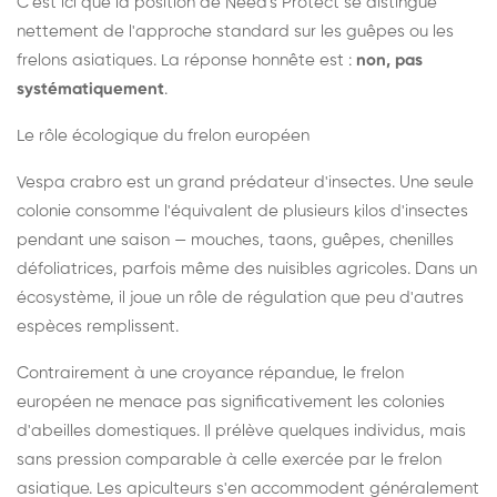
C'est ici que la position de Need's Protect se distingue
nettement de l'approche standard sur les guêpes ou les
frelons asiatiques. La réponse honnête est :
non, pas
systématiquement
.
Le rôle écologique du frelon européen
Vespa crabro est un grand prédateur d'insectes. Une seule
colonie consomme l'équivalent de plusieurs kilos d'insectes
pendant une saison — mouches, taons, guêpes, chenilles
défoliatrices, parfois même des nuisibles agricoles. Dans un
écosystème, il joue un rôle de régulation que peu d'autres
espèces remplissent.
Contrairement à une croyance répandue, le frelon
européen ne menace pas significativement les colonies
d'abeilles domestiques. Il prélève quelques individus, mais
sans pression comparable à celle exercée par le frelon
asiatique. Les apiculteurs s'en accommodent généralement