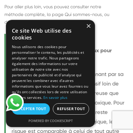
Pour aller plus loin, vous pouvez consulter notre
méthode complète
, la page
Qui sommes-nous
, ou
découvrir
nos techniciens
.
×
Ce site Web utilise des
cookies
Questions fréquentes
Nous utilisons des cookies pour
Le frelon européen est-il dangereux pour
personnaliser le contenu, les publicités et
analyser notre trafic. Nous partageons
l'homme ?
également des informations sur votre
utilisation de notre site avec nos
Le frelon européen est impressionnant par sa
partenaires de publicité et d'analyse qui
peuvent les combiner avec d'autres
taille mais relativement peu agressif loin de
informations que vous leur avez fournies ou
qu'ils ont collectées lors de votre utilisation
son nid. Sa piqûre est plus douloureuse que
de leurs services.
En savoir plus
celle d'une guêpe sans être plus toxique. Pour
ACCEPTER TOUT
REFUSER TOUT
une personne non allergique, elle reste
POWERED BY COOKIESCRIPT
bénigne. Pour une personne allergique, le
risque est comparable à celui de tout autre