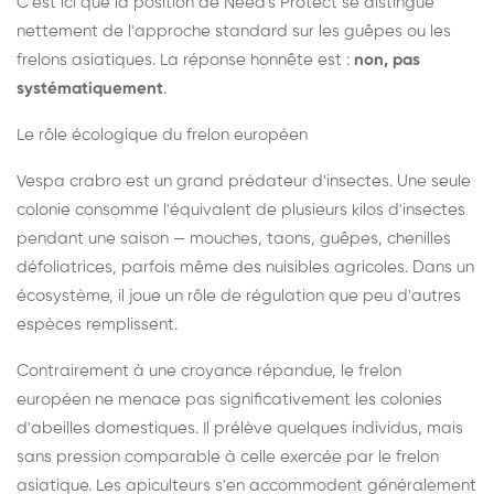
C'est ici que la position de Need's Protect se distingue
nettement de l'approche standard sur les guêpes ou les
frelons asiatiques. La réponse honnête est :
non, pas
systématiquement
.
Le rôle écologique du frelon européen
Vespa crabro est un grand prédateur d'insectes. Une seule
colonie consomme l'équivalent de plusieurs kilos d'insectes
pendant une saison — mouches, taons, guêpes, chenilles
défoliatrices, parfois même des nuisibles agricoles. Dans un
écosystème, il joue un rôle de régulation que peu d'autres
espèces remplissent.
Contrairement à une croyance répandue, le frelon
européen ne menace pas significativement les colonies
d'abeilles domestiques. Il prélève quelques individus, mais
sans pression comparable à celle exercée par le frelon
asiatique. Les apiculteurs s'en accommodent généralement