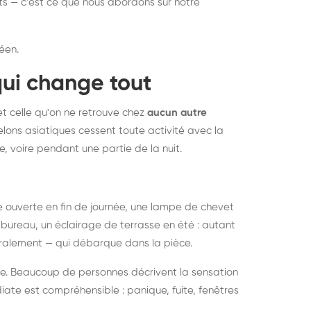
nts — c'est ce que nous abordons sur notre
éen.
qui change tout
et celle qu'on ne retrouve chez
aucun autre
lons asiatiques cessent toute activité avec la
e, voire pendant une partie de la nuit.
ée ouverte en fin de journée, une lampe de chevet
bureau, un éclairage de terrasse en été : autant
néralement — qui débarque dans la pièce.
rise. Beaucoup de personnes décrivent la sensation
ate est compréhensible : panique, fuite, fenêtres