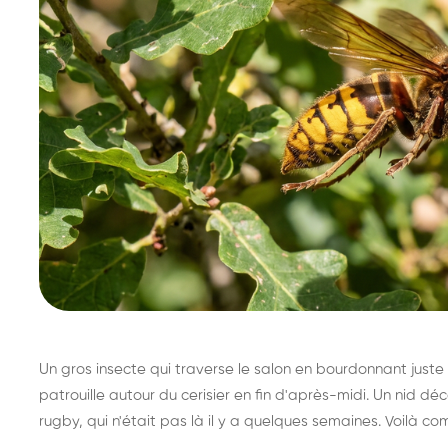
Un gros insecte qui traverse le salon en bourdonnant juste 
patrouille autour du cerisier en fin d'après-midi. Un nid 
rugby, qui n'était pas là il y a quelques semaines. Voilà co