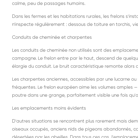
calme, peu de passages humains.
Dans les fermes et les habitations rurales, les frelons s'i
n'inspecte régulièrement : dessous de toiture en torchis, vie
Conduits de cheminée et charpentes
Les conduits de cheminée non utilisés sont des emplaceme
campagne. Le frelon entre par le haut, descend de quelque
élargie du conduit. Le bruit caractéristique remonte alors d
Les charpentes anciennes, accessibles par une lucarne ou
fréquentes. Le frelon européen aime les volumes amples — i
poutre dans une grange, parfaitement visible une fois qu'o
Les emplacements moins évidents
D'autres situations se rencontrent plus rarement mais dema
oiseaux occupés, anciens nids de pigeons abandonnés, cab
désertées par les abeilles. Dans tous ces cas, l'emplace