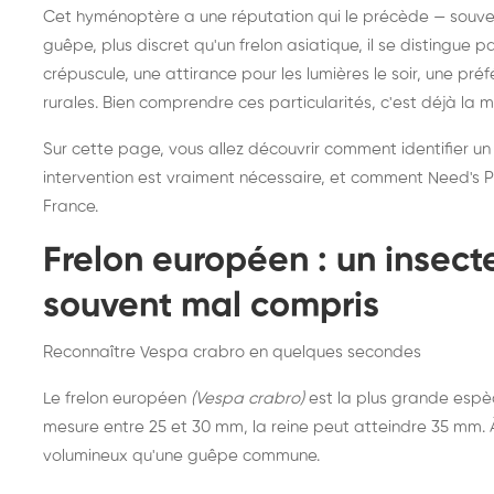
Destruction de nid de
Dé
Cet hyménoptère a une réputation qui le précède — souvent
frelons asiatiques :
du
guêpe, plus discret qu'un frelon asiatique, il se distingue 
intervention partout en
so
crépuscule, une attirance pour les lumières le soir, une pr
rurales. Bien comprendre ces particularités, c'est déjà la 
France
Sur cette page, vous allez découvrir comment identifier un
intervention est vraiment nécessaire, et comment Need's Pr
France.
Frelon européen : un insec
souvent mal compris
Reconnaître Vespa crabro en quelques secondes
Le frelon européen
(Vespa crabro)
est la plus grande espè
mesure entre 25 et 30 mm, la reine peut atteindre 35 mm. À 
volumineux qu'une guêpe commune.