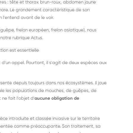
es : tête et thorax brun-roux, abdomen jaune
onore. Le grondement caractéristique de son
l'entend avant de le voir.
guêpe, frelon européen, frelon asiatique), nous
notre rubrique Actus.
tion est essentielle
 d'un appel. Pourtant, il s'agit de deux espèces aux
ésente depuis toujours dans nos écosystèmes. Il joue
égule les populations de mouches, de guêpes, de
 ne fait l'objet d'
aucune obligation de
pèce introduite et classée invasive sur le territoire
cumentée comme préoccupante. Son traitement, sa