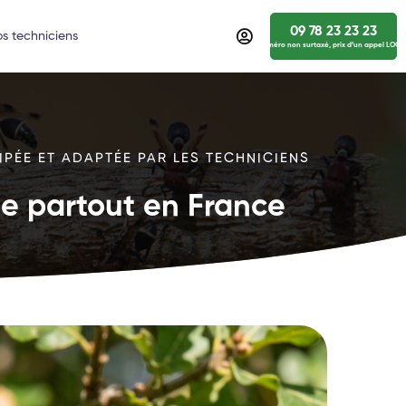
09 78 23 23 23
s techniciens
numéro non surtaxé, prix d’un appel LOCA
IPÉE ET ADAPTÉE PAR LES TECHNICIENS
ide partout en France