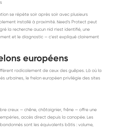
s
ation se répète soir après soir avec plusieurs
ablement installé à proximité. Need's Protect peut
algré la recherche aucun nid n'est identifié, une
ment et le diagnostic — c'est expliqué clairement
frelons européens
ffèrent radicalement de ceux des guêpes. Là où la
tés urbaines, le frelon européen privilégie des sites
 arbre creux — chêne, châtaignier, frêne — offre une
intempéries, accès direct depuis la canopée. Les
abandonnés sont les équivalents bâtis : volume,