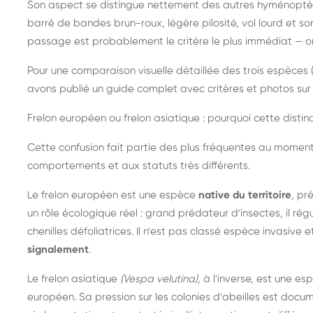
Son aspect se distingue nettement des autres hyménoptèr
barré de bandes brun-roux, légère pilosité, vol lourd et s
passage est probablement le critère le plus immédiat — on 
Pour une comparaison visuelle détaillée des trois espèces (
avons publié un guide complet avec critères et photos sur 
Frelon européen ou frelon asiatique : pourquoi cette distinc
Cette confusion fait partie des plus fréquentes au moment
comportements et aux statuts très différents.
Le frelon européen est une espèce
native du territoire
, pr
un rôle écologique réel : grand prédateur d'insectes, il r
chenilles défoliatrices. Il n'est pas classé espèce invasive et
signalement
.
Le frelon asiatique
(Vespa velutina)
, à l'inverse, est une es
européen. Sa pression sur les colonies d'abeilles est do