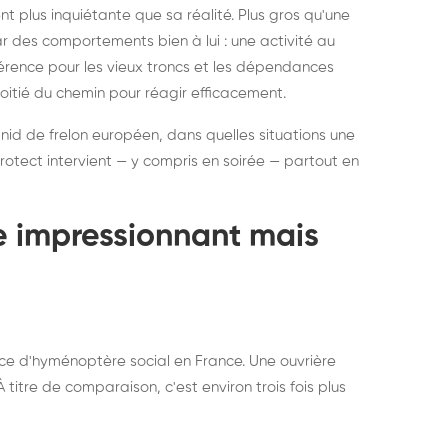
ratisation : éliminer
Traitemen
 plus inquiétante que sa réalité. Plus gros qu'une
rablement rats et
de lit : de
par des comportements bien à lui : une activité au
uris, partout en France
partout e
éférence pour les vieux troncs et les dépendances
moitié du chemin pour réagir efficacement.
 nid de frelon européen, dans quelles situations une
otect intervient — y compris en soirée — partout en
te impressionnant mais
ce d'hyménoptère social en France. Une ouvrière
titre de comparaison, c'est environ trois fois plus