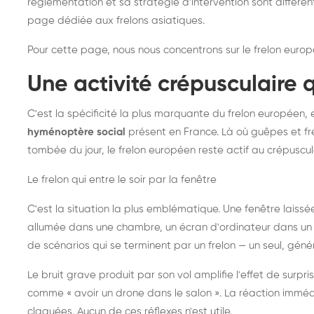
réglementation et sa stratégie d'intervention sont différe
page dédiée aux frelons asiatiques
.
Pour cette page, nous nous concentrons sur le frelon europ
Une activité crépusculaire 
C'est la spécificité la plus marquante du frelon européen, 
hyménoptère social
présent en France. Là où guêpes et fre
tombée du jour, le frelon européen reste actif au crépuscul
Le frelon qui entre le soir par la fenêtre
C'est la situation la plus emblématique. Une fenêtre laiss
allumée dans une chambre, un écran d'ordinateur dans un 
de scénarios qui se terminent par un frelon — un seul, gé
Le bruit grave produit par son vol amplifie l'effet de surp
comme « avoir un drone dans le salon ». La réaction immédi
claquées. Aucun de ces réflexes n'est utile.