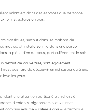
nstallent volontiers dans des espaces que personne
ux foin, structures en bois.
nts classiques, surtout dans les maisons de
s mètres, et installe son nid dans une partie
ans la pièce d'en dessous, particulièrement le soir.
 un défaut de couverture, sont également
l n'est pas rare de découvrir un nid suspendu à une
n lève les yeux.
ndent une attention particulière : nichoirs à
anes d'enfants, pigeonniers, vieux ruches
ment combine
volume + calme + abri
— le triptyque