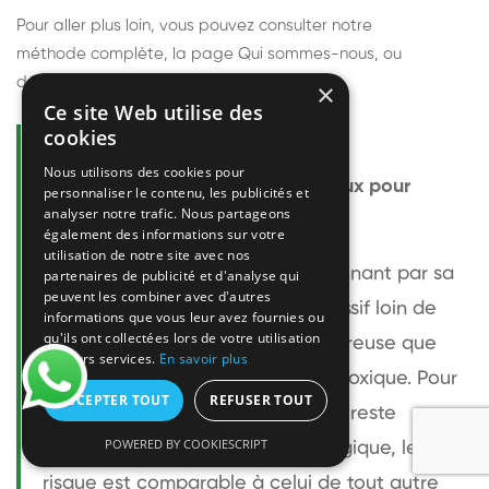
Pour aller plus loin, vous pouvez consulter notre
méthode complète
, la page
Qui sommes-nous
, ou
découvrir
nos techniciens
.
×
Ce site Web utilise des
cookies
Questions fréquentes
Nous utilisons des cookies pour
Le frelon européen est-il dangereux pour
personnaliser le contenu, les publicités et
analyser notre trafic. Nous partageons
l'homme ?
également des informations sur votre
utilisation de notre site avec nos
Le frelon européen est impressionnant par sa
partenaires de publicité et d'analyse qui
peuvent les combiner avec d'autres
taille mais relativement peu agressif loin de
informations que vous leur avez fournies ou
qu'ils ont collectées lors de votre utilisation
son nid. Sa piqûre est plus douloureuse que
de leurs services.
En savoir plus
celle d'une guêpe sans être plus toxique. Pour
ACCEPTER TOUT
REFUSER TOUT
une personne non allergique, elle reste
POWERED BY COOKIESCRIPT
bénigne. Pour une personne allergique, le
risque est comparable à celui de tout autre