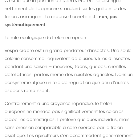
C'est ici que la position de Need's Protect se distingue
nettement de l'approche standard sur les guêpes ou les
frelons asiatiques. La réponse honnête est :
non, pas
systématiquement
.
Le rôle écologique du frelon européen
Vespa crabro est un grand prédateur d'insectes. Une seule
colonie consomme l'équivalent de plusieurs kilos d'insectes
pendant une saison — mouches, taons, guêpes, chenilles
défoliatrices, parfois même des nuisibles agricoles. Dans un
écosystème, il joue un rôle de régulation que peu d'autres
espèces remplissent.
Contrairement à une croyance répandue, le frelon
européen ne menace pas significativement les colonies
d'abeilles domestiques. Il prélève quelques individus, mais
sans pression comparable à celle exercée par le frelon
asiatique. Les apiculteurs s'en accommodent généralement